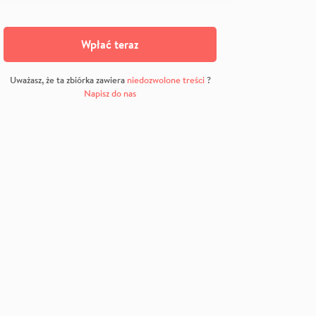
Wpłać teraz
Uważasz, że ta zbiórka zawiera
niedozwolone treści
?
Napisz do nas