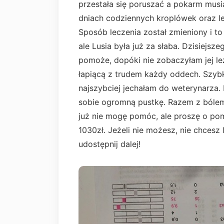
przestała się poruszać a pokarm musi
dniach codziennych kroplówek oraz le
Sposób leczenia został zmieniony i t
ale Lusia była już za słaba. Dzisiejsz
pomoże, dopóki nie zobaczyłam jej l
łapiącą z trudem każdy oddech. Szybk
najszybciej jechałam do weterynarza.
sobie ogromną pustkę. Razem z bólem 
już nie mogę pomóc, ale proszę o pom
1030zł. Jeżeli nie możesz, nie chcesz 
udostępnij dalej!