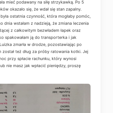
ała mieć podawany na siłę strzykawką. Po 5
ków okazało się, że wdał się stan zapalny.
o była ostatnia czynność, która mogłaby pomóc,
ego dnia wstałam z nadzieją, że zmiana leczenia
eżącej z całkowitym bezwładem łapek oraz
o spakowałam ją do transporterka i jak
 Luizka zmarła w drodze, pozostawiając po
został też dług za próby ratowania kotki. Jej
oc przy spłacie rachunku, który wynosi
lub nie masz jak wpłacić pieniędzy, proszę