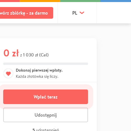
wórz zbiórkę - za darmo
PL
0 zł
1 030 zł (Cel)
z
Dokonaj pierwszej wpłaty.
Każda złotówka się liczy.
Wpłać teraz
Udostępnij
5
udostępnień