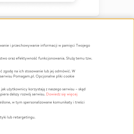
ywanie i przechowywanie informacji w pamięci Twojego
a
stwo oraz efektywność funkcjonowania. Służą temu tzw.
LGBTQ+
Powódź
ć zgodę na ich stosowanie lub jej odmówić. W
 serwisu Pomagam.pl. Opcjonalne pliki cookie
Wichura
NGO
ak użytkownicy korzystają z naszego serwisu – skąd
Religia
spiera dalszy rozwój serwisu.
Dowiedz się więcej
nansowa
Edukacja
eślone, w tym spersonalizowane komunikaty i treści
Podróż
Impreza
tyki lub retargetingu.
ść lokalna
Ochrona środowiska
Biznes