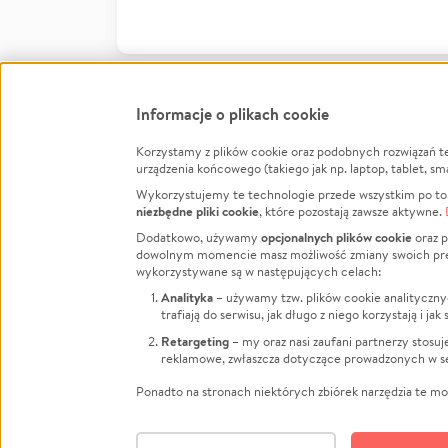
Informacje o plikach cookie
Korzystamy z plików cookie oraz podobnych rozwiązań t
Infor
urządzenia końcowego (takiego jak np. laptop, tablet, sm
Wykorzystujemy te technologie przede wszystkim po to,
Jak to 
niezbędne pliki cookie
, które pozostają zawsze aktywne.
Facebook
Twitter
Instagram
Regula
opcjonalnych plików cookie
Dodatkowo, używamy
oraz p
dowolnym momencie masz możliwość zmiany swoich prefere
Polity
LinkedIn
TikTok
Youtube
wykorzystywane są w następujących celach:
RODO -
Analityka
– używamy tzw. plików cookie analityczny
Kontak
trafiają do serwisu, jak długo z niego korzystają i j
Porówn
Retargeting
– my oraz nasi zaufani partnerzy stosu
reklamowe, zwłaszcza dotyczące prowadzonych w se
Polityk
Zarząd
Ponadto na stronach niektórych zbiórek narzędzia te mog