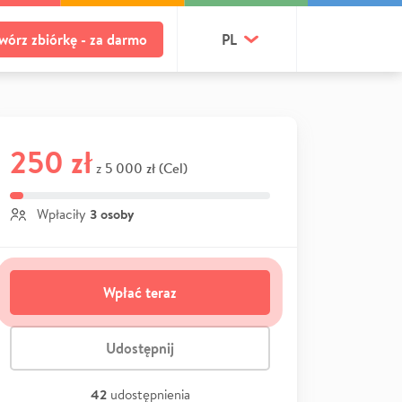
wórz zbiórkę - za darmo
PL
250 zł
5 000 zł (Cel)
z
3 osoby
Wpłaciły
Wpłać teraz
Udostępnij
42
udostępnienia