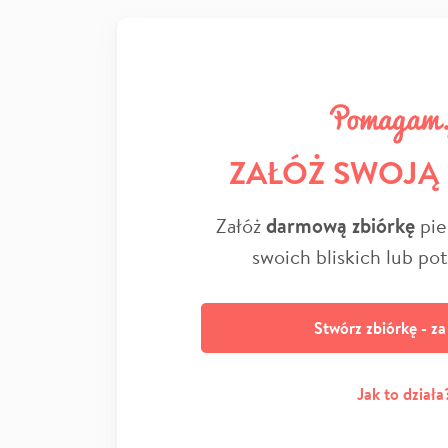
ZAŁÓŻ SWOJĄ
Załóż
darmową zbiórkę
pie
swoich bliskich lub po
Stwórz zbiórkę - z
Jak to działa