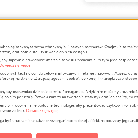
echnologicznych, zarówno własnych, jak i naszych partnerów. Obejmuje to zapis
macje
O nas
Zbieraj n
artfon) oraz późniejsze uzyskiwanie do nich dostępu.
 aby zapewnić prawidłowe działanie serwisu Pomagam.pl, w tym jego bezpieczeń
działa?
Opinie
Leczenie
Dowiedz się więcej
min
Raporty
Zwierzęta
odobnych technologii do celów analitycznych i retargetingowych. Możesz wyrazi
ncji na stronie „Zarządzaj zgodami cookie”, do której link znajdziesz w stopce
ka Prywatności
Za darmo
Pożar
 Kontrahenci
Blog
Ukraina
ch, aby usprawniać działanie serwisu Pomagam.pl. Dzięki nim możemy zrozumieć, j
t
Dla NGO
Sport
ak się po nim poruszają. Pozwala nam to na tworzenie statystyk oraz ich analizę, co w
anie serwisów
Fundacja Pomagam.pl
Pomoc Fi
jemy pliki cookie i inne podobne technologie, aby prezentować użytkownikom okr
rwisie zbiórek.
Dowiedz się więcej
a plików cookie
Projekty
zaj zgodami cookie
Pogrzeb
ą być uruchamiane także przez organizatora danej zbiórki, na potrzeby jego anali
Społeczno
Kultura