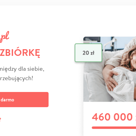
 ZBIÓRKĘ
niędzy dla siebie,
trzebujących!
a darmo
?