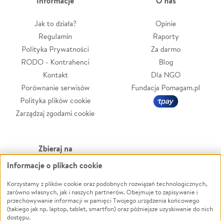
Informacje
O nas
Jak to działa?
Opinie
Regulamin
Raporty
Polityka Prywatności
Za darmo
RODO - Kontrahenci
Blog
Kontakt
Dla NGO
Porównanie serwisów
Fundacja Pomagam.pl
Polityka plików cookie
Zarządzaj zgodami cookie
Zbieraj na
Informacje o plikach cookie
Leczenie
LGBTQ+
Zwierzęta
Powódź
Korzystamy z plików cookie oraz podobnych rozwiązań technologicznych,
zarówno własnych, jak i naszych partnerów. Obejmuje to zapisywanie i
Pożar
Wichura
przechowywanie informacji w pamięci Twojego urządzenia końcowego
(takiego jak np. laptop, tablet, smartfon) oraz późniejsze uzyskiwanie do nich
Ukraina
NGO
dostępu.