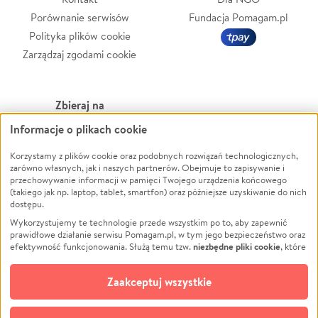
Porównanie serwisów
Fundacja Pomagam.pl
Polityka plików cookie
Zarządzaj zgodami cookie
Zbieraj na
Informacje o plikach cookie
Leczenie
LGBTQ+
Zwierzęta
Powódź
Korzystamy z plików cookie oraz podobnych rozwiązań technologicznych,
zarówno własnych, jak i naszych partnerów. Obejmuje to zapisywanie i
Pożar
Wichura
przechowywanie informacji w pamięci Twojego urządzenia końcowego
(takiego jak np. laptop, tablet, smartfon) oraz późniejsze uzyskiwanie do nich
Ukraina
NGO
dostępu.
Sport
Religia
Wykorzystujemy te technologie przede wszystkim po to, aby zapewnić
Pomoc Finansowa
Edukacja
prawidłowe działanie serwisu Pomagam.pl, w tym jego bezpieczeństwo oraz
niezbędne pliki cookie
efektywność funkcjonowania. Służą temu tzw.
, które
Projekty
Podróż
pozostają zawsze aktywne.
Dowiedz się więcej
Pogrzeb
Impreza
opcjonalnych plików cookie
Dodatkowo, używamy
oraz podobnych
Zaakceptuj wszystkie
Społeczność lokalna
Ochrona środowiska
technologii do celów analitycznych i retargetingowych. Możesz wyrazić
zgodę na ich stosowanie lub jej odmówić. W dowolnym momencie masz
Kultura
Biznes
możliwość zmiany swoich preferencji na stronie „Zarządzaj zgodami cookie”,