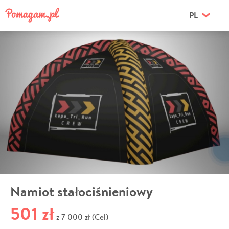
PL
Namiot stałociśnieniowy
501 zł
7 000 zł (Cel)
z