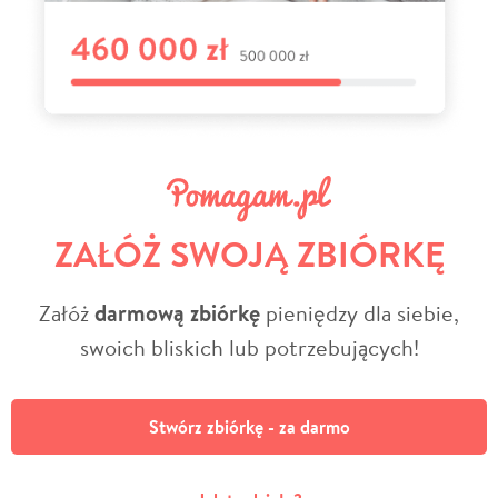
ZAŁÓŻ SWOJĄ ZBIÓRKĘ
Załóż
darmową zbiórkę
pieniędzy dla siebie,
swoich bliskich lub potrzebujących!
Stwórz zbiórkę - za darmo