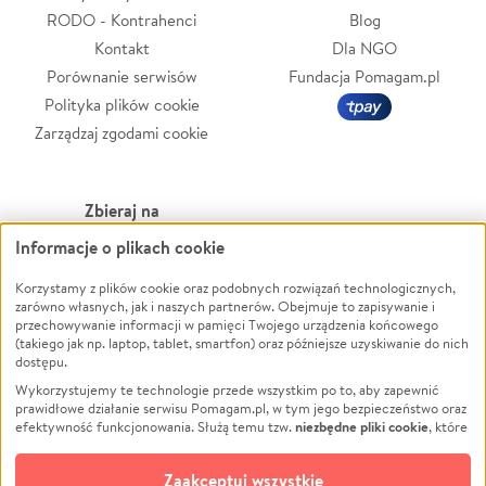
RODO - Kontrahenci
Blog
Kontakt
Dla NGO
Porównanie serwisów
Fundacja Pomagam.pl
Polityka plików cookie
Zarządzaj zgodami cookie
Zbieraj na
Informacje o plikach cookie
Leczenie
LGBTQ+
Zwierzęta
Powódź
Korzystamy z plików cookie oraz podobnych rozwiązań technologicznych,
zarówno własnych, jak i naszych partnerów. Obejmuje to zapisywanie i
Pożar
Wichura
przechowywanie informacji w pamięci Twojego urządzenia końcowego
(takiego jak np. laptop, tablet, smartfon) oraz późniejsze uzyskiwanie do nich
Ukraina
NGO
dostępu.
Sport
Religia
Wykorzystujemy te technologie przede wszystkim po to, aby zapewnić
Pomoc Finansowa
Edukacja
prawidłowe działanie serwisu Pomagam.pl, w tym jego bezpieczeństwo oraz
niezbędne pliki cookie
efektywność funkcjonowania. Służą temu tzw.
, które
Projekty
Podróż
pozostają zawsze aktywne.
Dowiedz się więcej
Pogrzeb
Impreza
opcjonalnych plików cookie
Dodatkowo, używamy
oraz podobnych
Zaakceptuj wszystkie