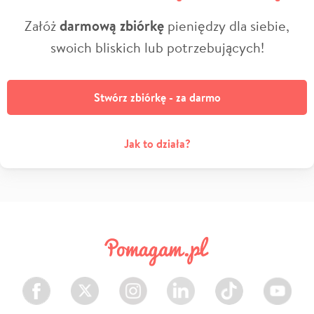
Załóż
darmową zbiórkę
pieniędzy dla siebie,
swoich bliskich lub potrzebujących!
Stwórz zbiórkę - za darmo
Jak to działa?
Facebook
Twitter
Instagram
LinkedIn
TikTok
Youtube