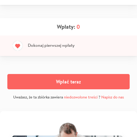
Wpłaty:
0
Dokonaj pierwszej wpłaty
Wpłać teraz
Uważasz, że ta zbiórka zawiera
niedozwolone treści
?
Napisz do nas