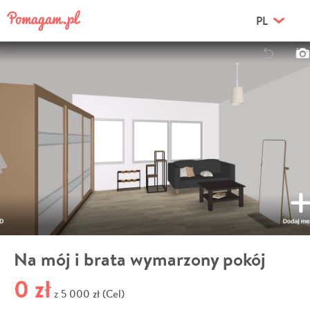
PL
Na mój i brata wymarzony pokój
0 zł
5 000 zł (Cel)
z