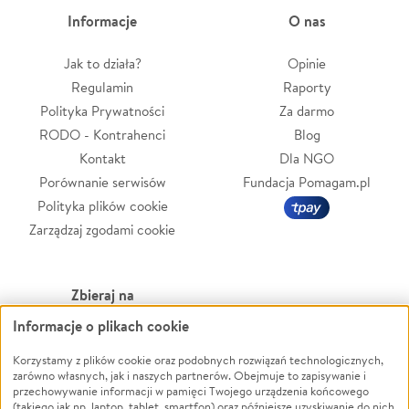
Informacje
O nas
Jak to działa?
Opinie
Regulamin
Raporty
Polityka Prywatności
Za darmo
RODO - Kontrahenci
Blog
Kontakt
Dla NGO
Porównanie serwisów
Fundacja Pomagam.pl
Polityka plików cookie
Zarządzaj zgodami cookie
Zbieraj na
Informacje o plikach cookie
Leczenie
LGBTQ+
Zwierzęta
Powódź
Korzystamy z plików cookie oraz podobnych rozwiązań technologicznych,
zarówno własnych, jak i naszych partnerów. Obejmuje to zapisywanie i
Pożar
Wichura
przechowywanie informacji w pamięci Twojego urządzenia końcowego
(takiego jak np. laptop, tablet, smartfon) oraz późniejsze uzyskiwanie do nich
Ukraina
NGO