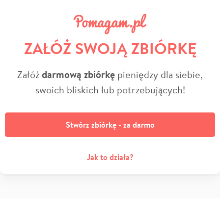
ZAŁÓŻ SWOJĄ ZBIÓRKĘ
Załóż
darmową zbiórkę
pieniędzy dla siebie,
swoich bliskich lub potrzebujących!
Stwórz zbiórkę - za darmo
Jak to działa?