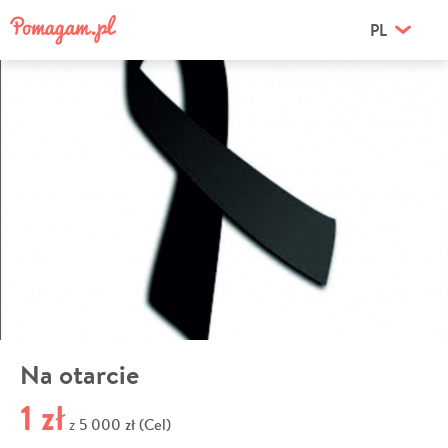
PL
Na otarcie
1 zł
5 000 zł (Cel)
z