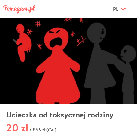
PL
Ucieczka od toksycznej rodziny
20 zł
866 zł (Cel)
z