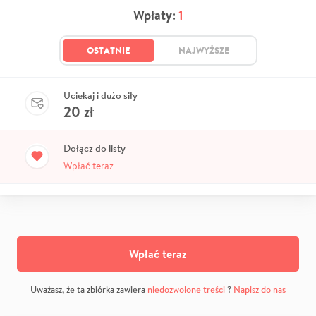
Wpłaty:
1
OSTATNIE
NAJWYŻSZE
Uciekaj i dużo siły
20
zł
Dołącz do listy
Wpłać teraz
Wpłać teraz
Uważasz, że ta zbiórka zawiera
niedozwolone treści
?
Napisz do nas