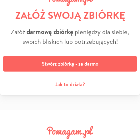
ZAŁÓŻ SWOJĄ ZBIÓRKĘ
Załóż
darmową zbiórkę
pieniędzy dla siebie,
swoich bliskich lub potrzebujących!
Stwórz zbiórkę - za darmo
Jak to działa?