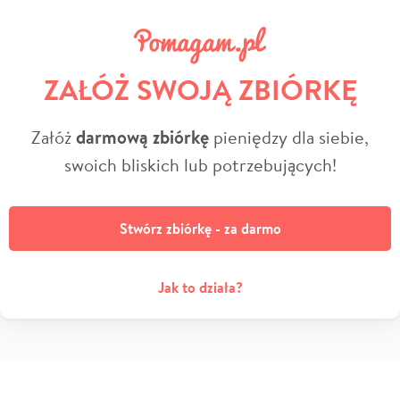
ZAŁÓŻ SWOJĄ ZBIÓRKĘ
Załóż
darmową zbiórkę
pieniędzy dla siebie,
swoich bliskich lub potrzebujących!
Stwórz zbiórkę - za darmo
Jak to działa?