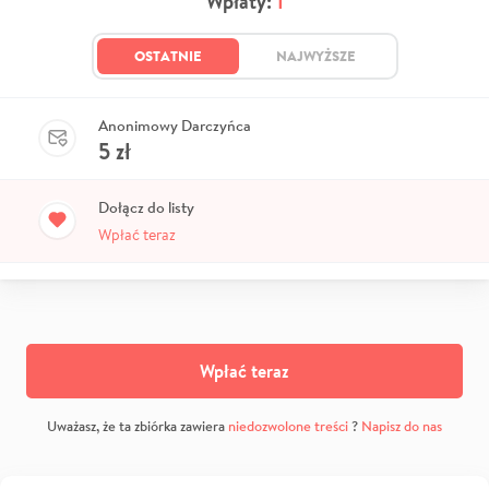
Wpłaty:
1
OSTATNIE
NAJWYŻSZE
Anonimowy Darczyńca
5
zł
Dołącz do listy
Wpłać teraz
Wpłać teraz
Uważasz, że ta zbiórka zawiera
niedozwolone treści
?
Napisz do nas