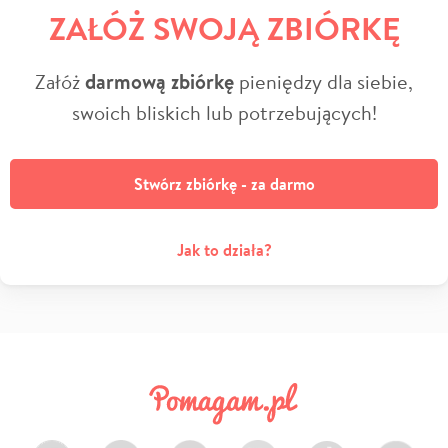
ZAŁÓŻ SWOJĄ ZBIÓRKĘ
Załóż
darmową zbiórkę
pieniędzy dla siebie,
swoich bliskich lub potrzebujących!
Stwórz zbiórkę - za darmo
Jak to działa?
Facebook
Twitter
Instagram
LinkedIn
TikTok
Youtube