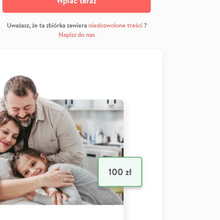
Wpłać teraz
Uważasz, że ta zbiórka zawiera
niedozwolone treści
?
Napisz do nas