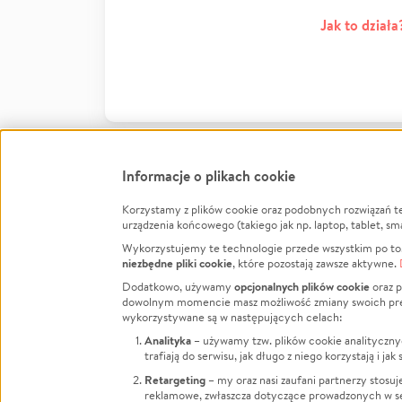
Jak to działa
Informacje o plikach cookie
Korzystamy z plików cookie oraz podobnych rozwiązań t
Infor
urządzenia końcowego (takiego jak np. laptop, tablet, sm
Wykorzystujemy te technologie przede wszystkim po to,
Jak to 
niezbędne pliki cookie
, które pozostają zawsze aktywne.
Facebook
Twitter
Instagram
Regula
opcjonalnych plików cookie
Dodatkowo, używamy
oraz p
dowolnym momencie masz możliwość zmiany swoich prefere
Polity
LinkedIn
TikTok
Youtube
wykorzystywane są w następujących celach:
RODO -
Analityka
– używamy tzw. plików cookie analityczny
Kontak
trafiają do serwisu, jak długo z niego korzystają i j
Porówn
Retargeting
– my oraz nasi zaufani partnerzy stosu
reklamowe, zwłaszcza dotyczące prowadzonych w se
Polityk