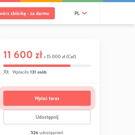
wórz zbiórkę - za darmo
PL
11 600 zł
15 000 zł (Cel)
z
131 osób
Wpłaciło
Wpłać teraz
Udostępnij
526
udostępnień