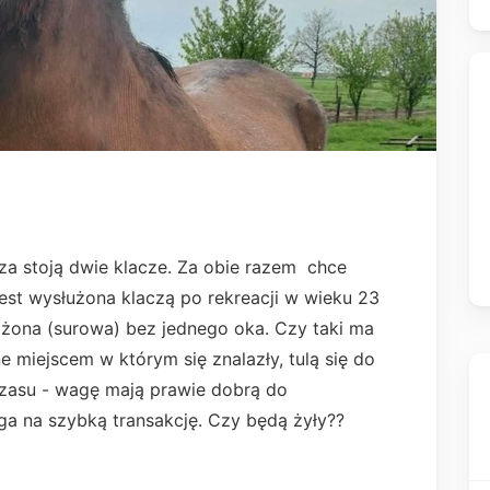
a stoją dwie klacze. Za obie razem chce
jest wysłużona klaczą po rekreacji w wieku 23
eżdżona (surowa) bez jednego oka. Czy taki ma
e miejscem w którym się znalazły, tulą się do
ą czasu - wagę mają prawie dobrą do
ega na szybką transakcję. Czy będą żyły??