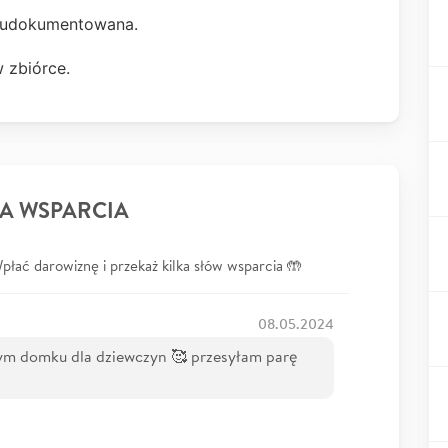
a i udokumentowana.
w zbiórce.
A WSPARCIA
łać darowiznę i przekaż kilka słów wsparcia 🤲
08.05.2024
m domku dla dziewczyn 🥰 przesyłam parę