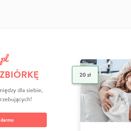
 ZBIÓRKĘ
niędzy dla siebie,
trzebujących!
a darmo