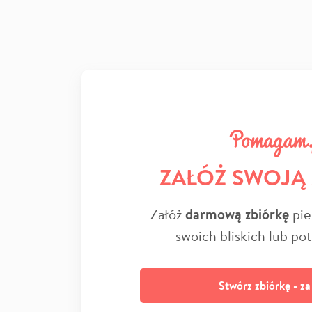
ZAŁÓŻ SWOJĄ
Załóż
darmową zbiórkę
pie
swoich bliskich lub po
Stwórz zbiórkę - z