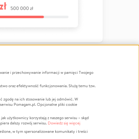
ywanie i przechowywanie informacji w pamięci Twojego
a
stwo oraz efektywność funkcjonowania. Służą temu tzw.
LGBTQ+
Powódź
ć zgodę na ich stosowanie lub jej odmówić. W
 serwisu Pomagam.pl. Opcjonalne pliki cookie
Wichura
NGO
ak użytkownicy korzystają z naszego serwisu – skąd
Religia
spiera dalszy rozwój serwisu.
Dowiedz się więcej
nansowa
Edukacja
eślone, w tym spersonalizowane komunikaty i treści
Podróż