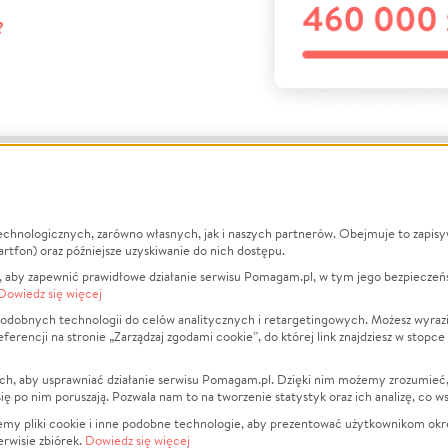
?
echnologicznych, zarówno własnych, jak i naszych partnerów. Obejmuje to zapis
macje
O nas
Zbieraj n
artfon) oraz późniejsze uzyskiwanie do nich dostępu.
 aby zapewnić prawidłowe działanie serwisu Pomagam.pl, w tym jego bezpieczeń
działa?
Opinie
Leczenie
Dowiedz się więcej
min
Raporty
Zwierzęta
odobnych technologii do celów analitycznych i retargetingowych. Możesz wyrazi
ncji na stronie „Zarządzaj zgodami cookie”, do której link znajdziesz w stopce
ka Prywatności
Za darmo
Pożar
 Kontrahenci
Blog
Ukraina
ch, aby usprawniać działanie serwisu Pomagam.pl. Dzięki nim możemy zrozumieć, j
t
Dla NGO
Sport
ak się po nim poruszają. Pozwala nam to na tworzenie statystyk oraz ich analizę, co w
anie serwisów
Fundacja Pomagam.pl
Pomoc Fi
jemy pliki cookie i inne podobne technologie, aby prezentować użytkownikom okr
rwisie zbiórek.
Dowiedz się więcej
a plików cookie
Projekty