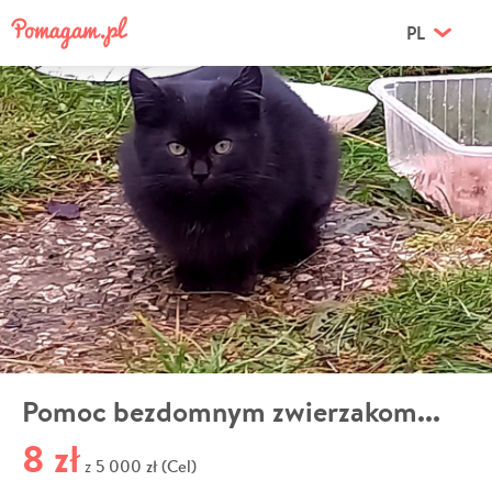
PL
Pomoc bezdomnym zwierzakom...
8 zł
5 000 zł (Cel)
z