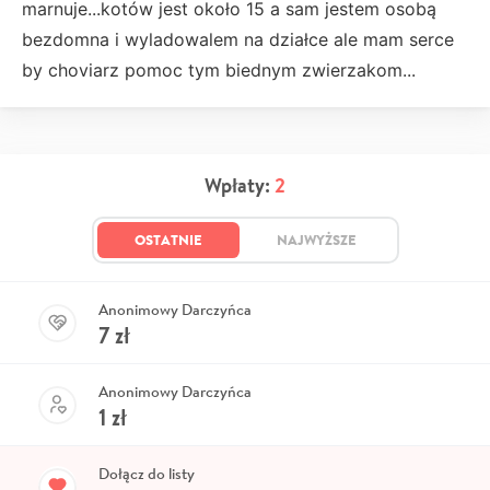
marnuje...kotów jest około 15 a sam jestem osobą
bezdomna i wyladowalem na działce ale mam serce
by choviarz pomoc tym biednym zwierzakom...
Wpłaty:
2
OSTATNIE
NAJWYŻSZE
Anonimowy Darczyńca
7
zł
Anonimowy Darczyńca
1
zł
Dołącz do listy