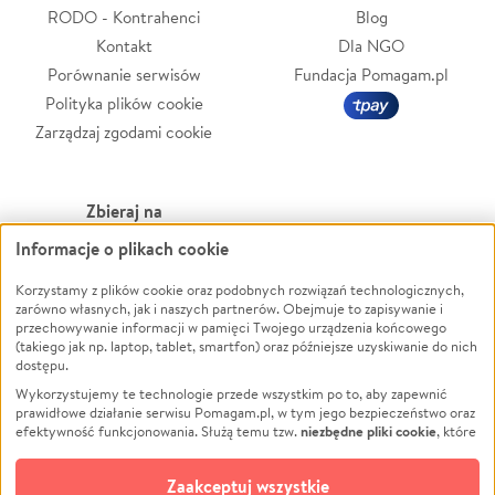
RODO - Kontrahenci
Blog
Kontakt
Dla NGO
Porównanie serwisów
Fundacja Pomagam.pl
Polityka plików cookie
Zarządzaj zgodami cookie
Zbieraj na
Informacje o plikach cookie
Leczenie
LGBTQ+
Zwierzęta
Powódź
Korzystamy z plików cookie oraz podobnych rozwiązań technologicznych,
zarówno własnych, jak i naszych partnerów. Obejmuje to zapisywanie i
Pożar
Wichura
przechowywanie informacji w pamięci Twojego urządzenia końcowego
(takiego jak np. laptop, tablet, smartfon) oraz późniejsze uzyskiwanie do nich
Ukraina
NGO
dostępu.
Sport
Religia
Wykorzystujemy te technologie przede wszystkim po to, aby zapewnić
Pomoc Finansowa
Edukacja
prawidłowe działanie serwisu Pomagam.pl, w tym jego bezpieczeństwo oraz
niezbędne pliki cookie
efektywność funkcjonowania. Służą temu tzw.
, które
Projekty
Podróż
pozostają zawsze aktywne.
Dowiedz się więcej
Pogrzeb
Impreza
opcjonalnych plików cookie
Dodatkowo, używamy
oraz podobnych
Zaakceptuj wszystkie
Społeczność lokalna
Ochrona środowiska