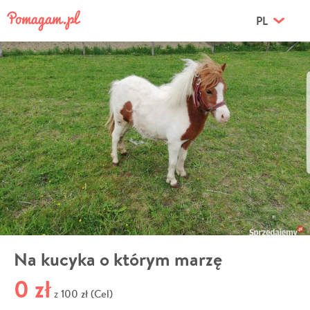
PL
Na kucyka o którym marzę
0 zł
100 zł (Cel)
z