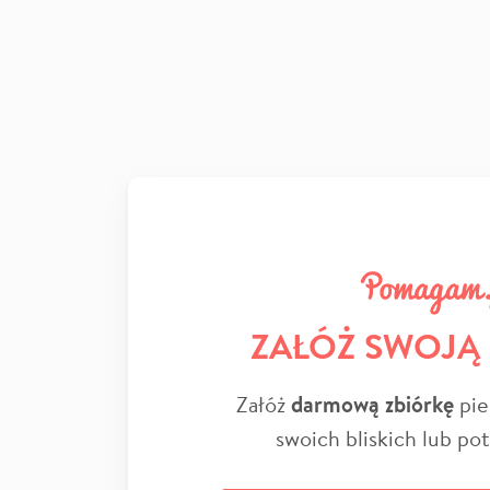
ZAŁÓŻ SWOJĄ
Załóż
darmową zbiórkę
pie
swoich bliskich lub po