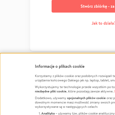
Stwórz zbiórkę - z
Jak to działa
Informacje o plikach cookie
Korzystamy z plików cookie oraz podobnych rozwiązań t
Infor
urządzenia końcowego (takiego jak np. laptop, tablet, sm
Wykorzystujemy te technologie przede wszystkim po to,
Jak to 
niezbędne pliki cookie
, które pozostają zawsze aktywne.
Facebook
Twitter
Instagram
Regula
opcjonalnych plików cookie
Dodatkowo, używamy
oraz p
dowolnym momencie masz możliwość zmiany swoich prefere
Polity
LinkedIn
TikTok
Youtube
wykorzystywane są w następujących celach:
RODO -
Analityka
– używamy tzw. plików cookie analityczny