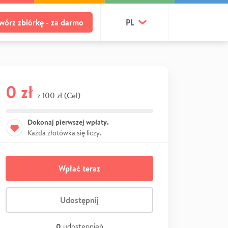
wórz zbiórkę - za darmo
PL
0 zł
100 zł (Cel)
z
Dokonaj pierwszej wpłaty.
Każda złotówka się liczy.
Wpłać teraz
Udostępnij
0
udostępnień