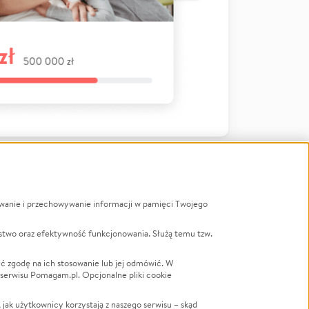
ywanie i przechowywanie informacji w pamięci Twojego
a
stwo oraz efektywność funkcjonowania. Służą temu tzw.
LGBTQ+
Powódź
ć zgodę na ich stosowanie lub jej odmówić. W
 serwisu Pomagam.pl. Opcjonalne pliki cookie
Wichura
NGO
ak użytkownicy korzystają z naszego serwisu – skąd