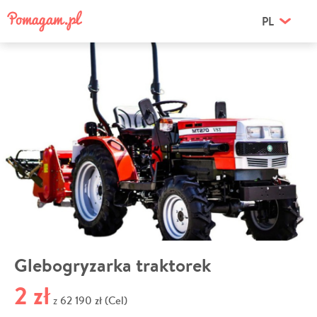
PL
Glebogryzarka traktorek
2 zł
62 190 zł (Cel)
z