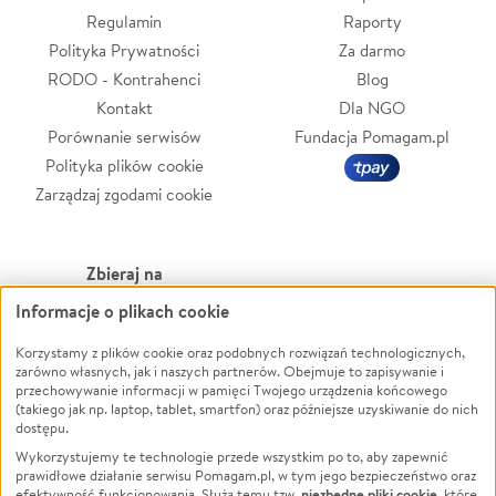
Regulamin
Raporty
Polityka Prywatności
Za darmo
RODO - Kontrahenci
Blog
Kontakt
Dla NGO
Porównanie serwisów
Fundacja Pomagam.pl
Polityka plików cookie
Zarządzaj zgodami cookie
Zbieraj na
Informacje o plikach cookie
Leczenie
LGBTQ+
Zwierzęta
Powódź
Korzystamy z plików cookie oraz podobnych rozwiązań technologicznych,
zarówno własnych, jak i naszych partnerów. Obejmuje to zapisywanie i
Pożar
Wichura
przechowywanie informacji w pamięci Twojego urządzenia końcowego
(takiego jak np. laptop, tablet, smartfon) oraz późniejsze uzyskiwanie do nich
Ukraina
NGO
dostępu.
Sport
Religia
Wykorzystujemy te technologie przede wszystkim po to, aby zapewnić
Pomoc Finansowa
Edukacja
prawidłowe działanie serwisu Pomagam.pl, w tym jego bezpieczeństwo oraz
niezbędne pliki cookie
efektywność funkcjonowania. Służą temu tzw.
, które