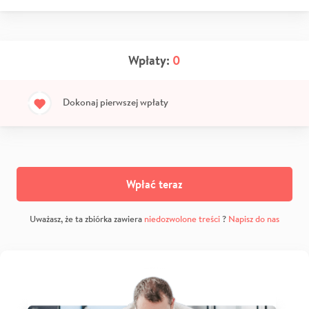
Wpłaty:
0
Dokonaj pierwszej wpłaty
Wpłać teraz
Uważasz, że ta zbiórka zawiera
niedozwolone treści
?
Napisz do nas