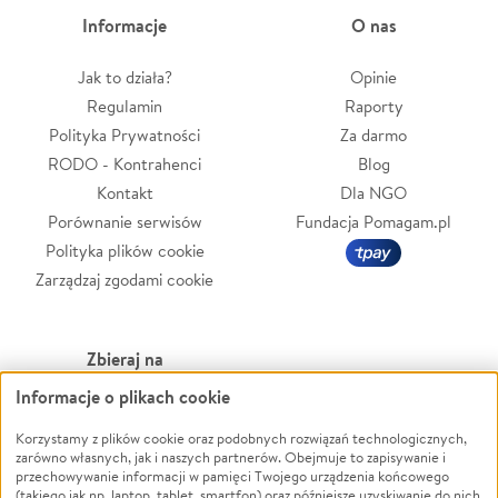
Informacje
O nas
Jak to działa?
Opinie
Regulamin
Raporty
Polityka Prywatności
Za darmo
RODO - Kontrahenci
Blog
Kontakt
Dla NGO
Porównanie serwisów
Fundacja Pomagam.pl
Polityka plików cookie
Zarządzaj zgodami cookie
Zbieraj na
Informacje o plikach cookie
Leczenie
LGBTQ+
Zwierzęta
Powódź
Korzystamy z plików cookie oraz podobnych rozwiązań technologicznych,
zarówno własnych, jak i naszych partnerów. Obejmuje to zapisywanie i
Pożar
Wichura
przechowywanie informacji w pamięci Twojego urządzenia końcowego
(takiego jak np. laptop, tablet, smartfon) oraz późniejsze uzyskiwanie do nich
Ukraina
NGO