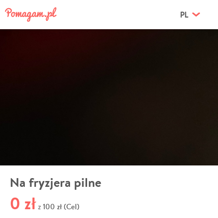
PL
Na fryzjera pilne
0 zł
100 zł (Cel)
z