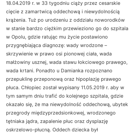
18.04.2019 r. w 33 tygodniu ciąży przez cesarskie
cięcie z zamartwicą oddechową i niewydolnością
krążenia. Tuż po urodzeniu z oddziału noworodków
w stanie bardzo ciężkim przewieziono go do szpitala
w Opolu, gdzie ratując mu życie postawiono
przygnębiająca diagnozę: wady wrodzone –
skrzywienie w prawo osi pionowej ciała, wada
małżowiny usznej, wada stawu łokciowego prawego,
wada krtani. Ponadto u Damianka rozpoznano
przepuklinę przeponową oraz hipoplazję prawego
płuca. Chłopiec został wypisany 11.05.2019 r. aby w
tym samym dniu trafić do kolejnego szpitala, gdzie
okazało się, że ma niewydolność oddechową, ubytek
przegrody międzyprzedsionkowej, wrodzonego
tętniaka jądra, zapalenie płuc oraz dysplazję
oskrzelowo-płucną. Oddech dziecka był