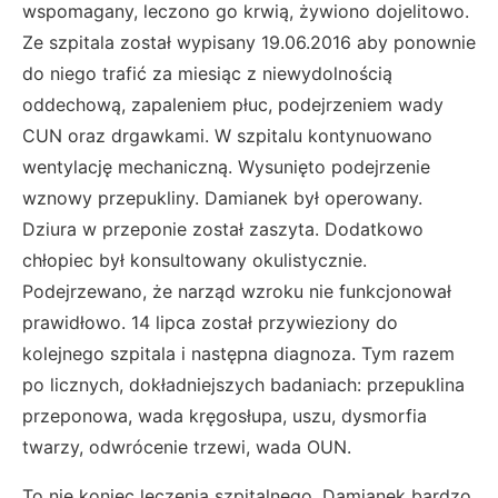
wspomagany, leczono go krwią, żywiono dojelitowo.
Ze szpitala został wypisany 19.06.2016 aby ponownie
do niego trafić za miesiąc z niewydolnością
oddechową, zapaleniem płuc, podejrzeniem wady
CUN oraz drgawkami. W szpitalu kontynuowano
wentylację mechaniczną. Wysunięto podejrzenie
wznowy przepukliny. Damianek był operowany.
Dziura w przeponie został zaszyta. Dodatkowo
chłopiec był konsultowany okulistycznie.
Podejrzewano, że narząd wzroku nie funkcjonował
prawidłowo. 14 lipca został przywieziony do
kolejnego szpitala i następna diagnoza. Tym razem
po licznych, dokładniejszych badaniach: przepuklina
przeponowa, wada kręgosłupa, uszu, dysmorfia
twarzy, odwrócenie trzewi, wada OUN.
To nie koniec leczenia szpitalnego. Damianek bardzo