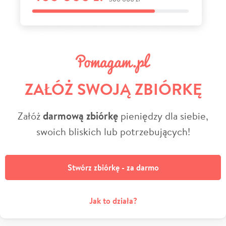
ZAŁÓŻ SWOJĄ ZBIÓRKĘ
Załóż
darmową zbiórkę
pieniędzy dla siebie,
swoich bliskich lub potrzebujących!
Stwórz zbiórkę - za darmo
Jak to działa?