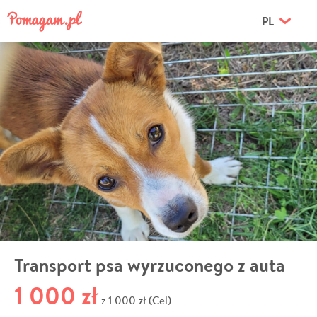
PL
Transport psa wyrzuconego z auta
1 000 zł
1 000 zł (Cel)
z