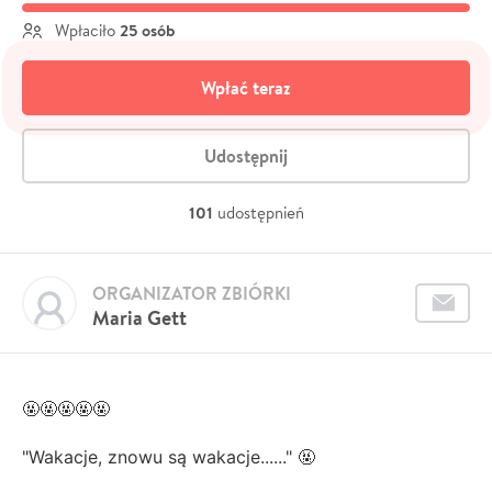
25 osób
Wpłaciło
Wpłać teraz
Udostępnij
101
udostępnień
ORGANIZATOR ZBIÓRKI
Maria Gett
🤬🤬🤬🤬🤬
"Wakacje, znowu są wakacje......" 🤬