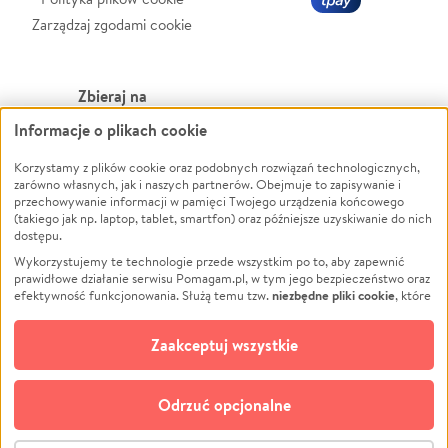
Zarządzaj zgodami cookie
Zbieraj na
Informacje o plikach cookie
Leczenie
LGBTQ+
Zwierzęta
Powódź
Korzystamy z plików cookie oraz podobnych rozwiązań technologicznych,
zarówno własnych, jak i naszych partnerów. Obejmuje to zapisywanie i
Pożar
Wichura
przechowywanie informacji w pamięci Twojego urządzenia końcowego
(takiego jak np. laptop, tablet, smartfon) oraz późniejsze uzyskiwanie do nich
Ukraina
NGO
dostępu.
Sport
Religia
Wykorzystujemy te technologie przede wszystkim po to, aby zapewnić
Pomoc Finansowa
Edukacja
prawidłowe działanie serwisu Pomagam.pl, w tym jego bezpieczeństwo oraz
niezbędne pliki cookie
efektywność funkcjonowania. Służą temu tzw.
, które
Projekty
Podróż
pozostają zawsze aktywne.
Dowiedz się więcej
Pogrzeb
Impreza
opcjonalnych plików cookie
Dodatkowo, używamy
oraz podobnych
Zaakceptuj wszystkie
Społeczność lokalna
Ochrona środowiska
technologii do celów analitycznych i retargetingowych. Możesz wyrazić
zgodę na ich stosowanie lub jej odmówić. W dowolnym momencie masz
Kultura
Biznes
możliwość zmiany swoich preferencji na stronie „Zarządzaj zgodami cookie”,
Odrzuć opcjonalne
Polski
do której link znajdziesz w stopce serwisu Pomagam.pl. Opcjonalne pliki
cookie wykorzystywane są w następujących celach:
© CROWDING SP. Z O.O.