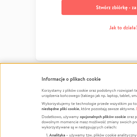
Stwórz zbiórkę - z
Jak to działa
Informacje o plikach cookie
Korzystamy z plików cookie oraz podobnych rozwiązań t
Infor
urządzenia końcowego (takiego jak np. laptop, tablet, sm
Wykorzystujemy te technologie przede wszystkim po to,
Jak to 
niezbędne pliki cookie
, które pozostają zawsze aktywne.
Facebook
Twitter
Instagram
Regula
opcjonalnych plików cookie
Dodatkowo, używamy
oraz p
dowolnym momencie masz możliwość zmiany swoich prefere
Polity
LinkedIn
TikTok
Youtube
wykorzystywane są w następujących celach:
RODO -
Analityka
– używamy tzw. plików cookie analityczny