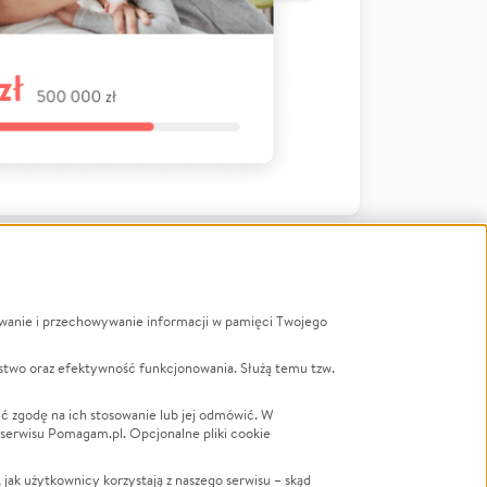
ywanie i przechowywanie informacji w pamięci Twojego
a
stwo oraz efektywność funkcjonowania. Służą temu tzw.
LGBTQ+
Powódź
ć zgodę na ich stosowanie lub jej odmówić. W
 serwisu Pomagam.pl. Opcjonalne pliki cookie
Wichura
NGO
ak użytkownicy korzystają z naszego serwisu – skąd