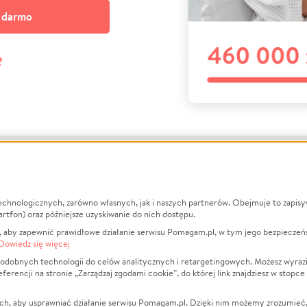
a darmo
?
echnologicznych, zarówno własnych, jak i naszych partnerów. Obejmuje to zapis
macje
O nas
Zbieraj n
artfon) oraz późniejsze uzyskiwanie do nich dostępu.
 aby zapewnić prawidłowe działanie serwisu Pomagam.pl, w tym jego bezpieczeń
działa?
Opinie
Leczenie
Dowiedz się więcej
min
Raporty
Zwierzęta
odobnych technologii do celów analitycznych i retargetingowych. Możesz wyrazi
ncji na stronie „Zarządzaj zgodami cookie”, do której link znajdziesz w stopce
ka Prywatności
Za darmo
Pożar
 Kontrahenci
Blog
Ukraina
ch, aby usprawniać działanie serwisu Pomagam.pl. Dzięki nim możemy zrozumieć, j