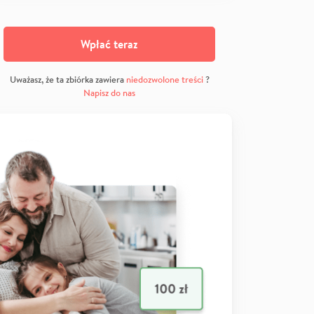
Wpłać teraz
Uważasz, że ta zbiórka zawiera
niedozwolone treści
?
Napisz do nas