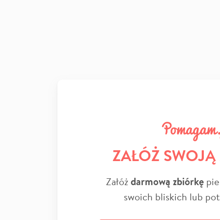
ZAŁÓŻ SWOJĄ
Załóż
darmową zbiórkę
pie
swoich bliskich lub po