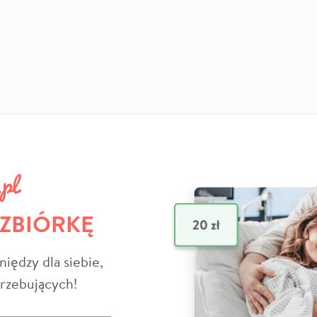
 ZBIÓRKĘ
niędzy dla siebie,
trzebujących!