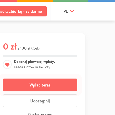
wórz zbiórkę - za darmo
PL
0 zł
100 zł (Cel)
z
Dokonaj pierwszej wpłaty.
Każda złotówka się liczy.
Wpłać teraz
Udostępnij
0
udostępnień