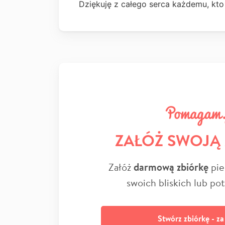
Dziękuję z całego serca każdemu, kto 
ZAŁÓŻ SWOJĄ
Załóż
darmową zbiórkę
pie
swoich bliskich lub po
Stwórz zbiórkę - z