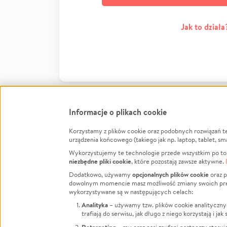
Jak to działa
Informacje o plikach cookie
Korzystamy z plików cookie oraz podobnych rozwiązań t
Infor
urządzenia końcowego (takiego jak np. laptop, tablet, sm
Wykorzystujemy te technologie przede wszystkim po to,
Jak to 
niezbędne pliki cookie
, które pozostają zawsze aktywne.
Facebook
Twitter
Instagram
Regula
opcjonalnych plików cookie
Dodatkowo, używamy
oraz p
dowolnym momencie masz możliwość zmiany swoich prefere
Polity
LinkedIn
TikTok
Youtube
wykorzystywane są w następujących celach:
RODO -
Analityka
– używamy tzw. plików cookie analityczny
Kontak
trafiają do serwisu, jak długo z niego korzystają i j
Porówn
Retargeting