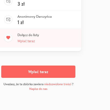
3
zł
Anonimowy Darczyńca
1
zł
Dołącz do listy
Wpłać teraz
Wpłać teraz
Uważasz, że ta zbiórka zawiera
niedozwolone treści
?
Napisz do nas