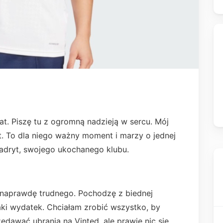
at. Piszę tu z ogromną nadzieją w sercu. Mój
t. To dla niego ważny moment i marzy o jednej
Madryt, swojego ukochanego klubu.
ś naprawdę trudnego. Pochodzę z biednej
taki wydatek. Chciałam zrobić wszystko, by
edawać ubrania na Vinted, ale prawie nic się