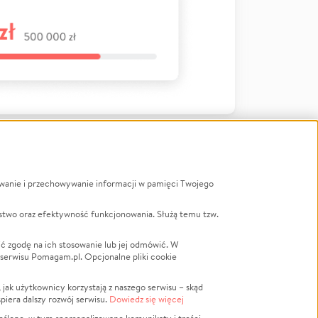
ywanie i przechowywanie informacji w pamięci Twojego
a
stwo oraz efektywność funkcjonowania. Służą temu tzw.
LGBTQ+
Powódź
ć zgodę na ich stosowanie lub jej odmówić. W
 serwisu Pomagam.pl. Opcjonalne pliki cookie
Wichura
NGO
ak użytkownicy korzystają z naszego serwisu – skąd
Religia
spiera dalszy rozwój serwisu.
Dowiedz się więcej
nansowa
Edukacja