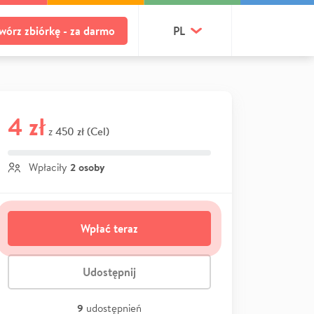
wórz zbiórkę - za darmo
PL
4 zł
450 zł (Cel)
z
2 osoby
Wpłaciły
Wpłać teraz
Udostępnij
9
udostępnień