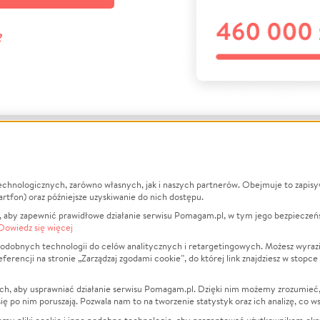
?
echnologicznych, zarówno własnych, jak i naszych partnerów. Obejmuje to zapis
macje
O nas
Zbieraj n
artfon) oraz późniejsze uzyskiwanie do nich dostępu.
 aby zapewnić prawidłowe działanie serwisu Pomagam.pl, w tym jego bezpieczeń
działa?
Opinie
Leczenie
Dowiedz się więcej
min
Raporty
Zwierzęta
odobnych technologii do celów analitycznych i retargetingowych. Możesz wyrazi
ncji na stronie „Zarządzaj zgodami cookie”, do której link znajdziesz w stopce
ka Prywatności
Za darmo
Pożar
 Kontrahenci
Blog
Ukraina
ch, aby usprawniać działanie serwisu Pomagam.pl. Dzięki nim możemy zrozumieć, j
t
Dla NGO
Sport
ak się po nim poruszają. Pozwala nam to na tworzenie statystyk oraz ich analizę, co w
anie serwisów
Fundacja Pomagam.pl
Pomoc Fi