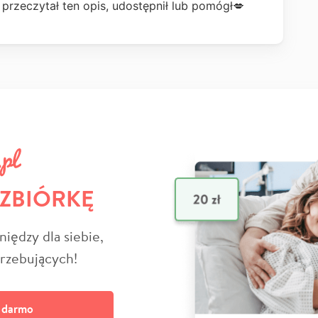
przeczytał ten opis, udostępnił lub pomógł💋
 ZBIÓRKĘ
niędzy dla siebie,
trzebujących!
a darmo