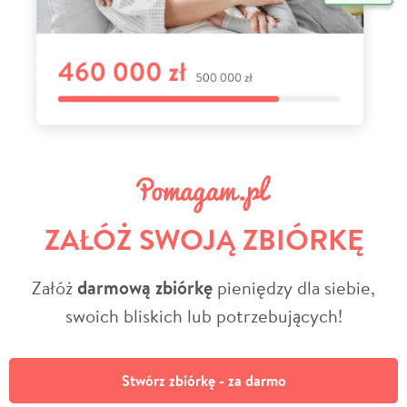
ZAŁÓŻ SWOJĄ ZBIÓRKĘ
Załóż
darmową zbiórkę
pieniędzy dla siebie,
swoich bliskich lub potrzebujących!
Stwórz zbiórkę - za darmo