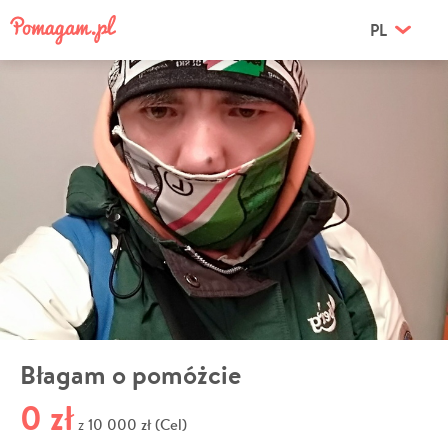
PL
Błagam o pomóżcie
0 zł
10 000 zł (Cel)
z