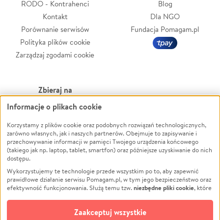
RODO - Kontrahenci
Blog
Kontakt
Dla NGO
Porównanie serwisów
Fundacja Pomagam.pl
Polityka plików cookie
Zarządzaj zgodami cookie
Zbieraj na
Informacje o plikach cookie
Leczenie
LGBTQ+
Zwierzęta
Powódź
Korzystamy z plików cookie oraz podobnych rozwiązań technologicznych,
zarówno własnych, jak i naszych partnerów. Obejmuje to zapisywanie i
Pożar
Wichura
przechowywanie informacji w pamięci Twojego urządzenia końcowego
(takiego jak np. laptop, tablet, smartfon) oraz późniejsze uzyskiwanie do nich
Ukraina
NGO
dostępu.
Sport
Religia
Wykorzystujemy te technologie przede wszystkim po to, aby zapewnić
Pomoc Finansowa
Edukacja
prawidłowe działanie serwisu Pomagam.pl, w tym jego bezpieczeństwo oraz
niezbędne pliki cookie
efektywność funkcjonowania. Służą temu tzw.
, które
Projekty
Podróż
pozostają zawsze aktywne.
Dowiedz się więcej
Pogrzeb
Impreza
opcjonalnych plików cookie
Dodatkowo, używamy
oraz podobnych
Zaakceptuj wszystkie
Społeczność lokalna
Ochrona środowiska
technologii do celów analitycznych i retargetingowych. Możesz wyrazić