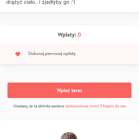
drążyć ciało.. i zjadłyby go :'(
Wpłaty:
0
Dokonaj pierwszej wpłaty
Wpłać teraz
Uważasz, że ta zbiórka zawiera
niedozwolone treści
?
Napisz do nas