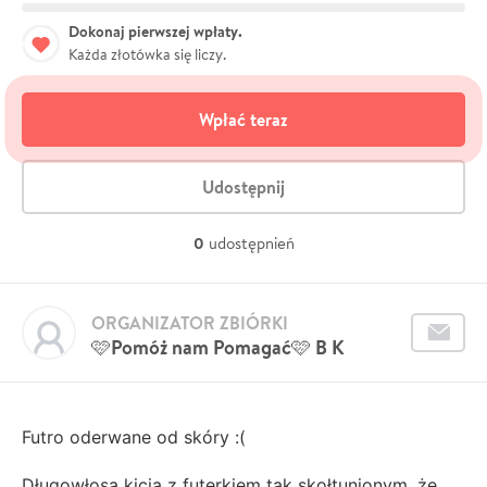
Dokonaj pierwszej wpłaty.
Każda złotówka się liczy.
Wpłać teraz
Udostępnij
0
udostępnień
ORGANIZATOR ZBIÓRKI
🩷Pomóż nam Pomagać🩷 B K
Futro oderwane od skóry :(
Długowłosa kicia z futerkiem tak skołtunionym, że