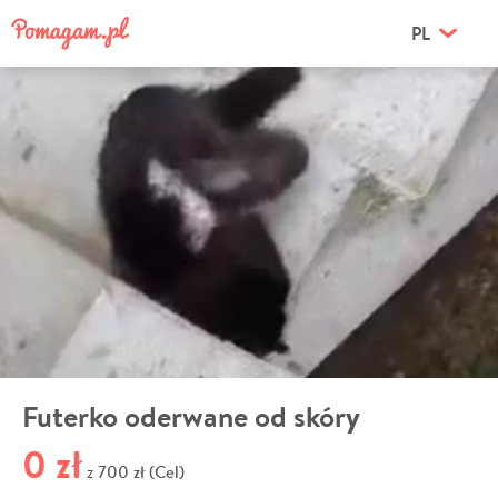
PL
Futerko oderwane od skóry
0 zł
700 zł (Cel)
z