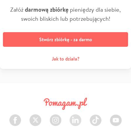
Załóż
darmową zbiórkę
pieniędzy dla siebie,
swoich bliskich lub potrzebujących!
Stwórz zbiórkę - za darmo
Jak to działa?
Facebook
Twitter
Instagram
LinkedIn
TikTok
Youtube