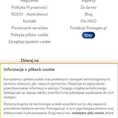
Regulamin
Raporty
Polityka Prywatności
Za darmo
RODO - Kontrahenci
Blog
Kontakt
Dla NGO
Porównanie serwisów
Fundacja Pomagam.pl
Polityka plików cookie
Zarządzaj zgodami cookie
Zbieraj na
Informacje o plikach cookie
Leczenie
LGBTQ+
Zwierzęta
Powódź
Korzystamy z plików cookie oraz podobnych rozwiązań technologicznych,
zarówno własnych, jak i naszych partnerów. Obejmuje to zapisywanie i
Pożar
Wichura
przechowywanie informacji w pamięci Twojego urządzenia końcowego
(takiego jak np. laptop, tablet, smartfon) oraz późniejsze uzyskiwanie do nich
Ukraina
NGO
dostępu.
Sport
Religia
Wykorzystujemy te technologie przede wszystkim po to, aby zapewnić
Pomoc Finansowa
Edukacja
prawidłowe działanie serwisu Pomagam.pl, w tym jego bezpieczeństwo oraz
niezbędne pliki cookie
efektywność funkcjonowania. Służą temu tzw.
, które
Projekty
Podróż
pozostają zawsze aktywne.
Dowiedz się więcej