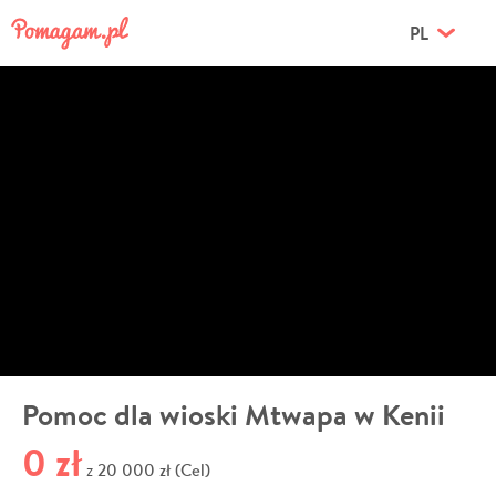
PL
Pomoc dla wioski Mtwapa w Kenii
0 zł
20 000 zł (Cel)
z