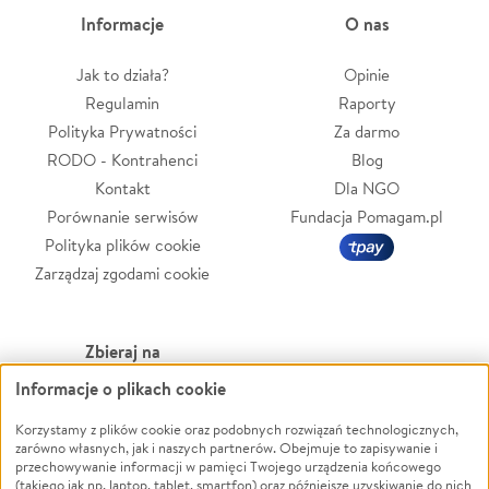
Informacje
O nas
Jak to działa?
Opinie
Regulamin
Raporty
Polityka Prywatności
Za darmo
RODO - Kontrahenci
Blog
Kontakt
Dla NGO
Porównanie serwisów
Fundacja Pomagam.pl
Polityka plików cookie
Zarządzaj zgodami cookie
Zbieraj na
Informacje o plikach cookie
Leczenie
LGBTQ+
Zwierzęta
Powódź
Korzystamy z plików cookie oraz podobnych rozwiązań technologicznych,
zarówno własnych, jak i naszych partnerów. Obejmuje to zapisywanie i
Pożar
Wichura
przechowywanie informacji w pamięci Twojego urządzenia końcowego
(takiego jak np. laptop, tablet, smartfon) oraz późniejsze uzyskiwanie do nich
Ukraina
NGO