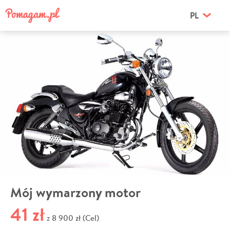
PL
Mój wymarzony motor
41 zł
8 900 zł (Cel)
z