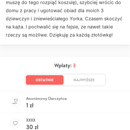
muszę do tego rozpiąć koszulę), szybciej wrócic do
domu z pracy i ugotować obiad dla moich 3
dziewczyn i zniewieściałego Yorka. Czasem skoczyć
na kajta. I pochwalić się na fejsie, ze nawet takie
rzeczy są możliwe. Dziękuję za każdą złotówkę!
Wpłaty:
3
OSTATNIE
NAJWYŻSZE
Anonimowy Darczyńca
1
zł
XXXX
30
zł