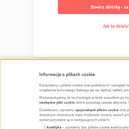
Stwórz zbiórkę - z
Jak to działa
Informacje o plikach cookie
Korzystamy z plików cookie oraz podobnych rozwiązań t
Infor
urządzenia końcowego (takiego jak np. laptop, tablet, sm
Wykorzystujemy te technologie przede wszystkim po to,
Jak to 
niezbędne pliki cookie
, które pozostają zawsze aktywne.
Facebook
Twitter
Instagram
Regula
opcjonalnych plików cookie
Dodatkowo, używamy
oraz p
dowolnym momencie masz możliwość zmiany swoich prefere
Polity
LinkedIn
TikTok
Youtube
wykorzystywane są w następujących celach:
RODO -
Analityka
– używamy tzw. plików cookie analityczny