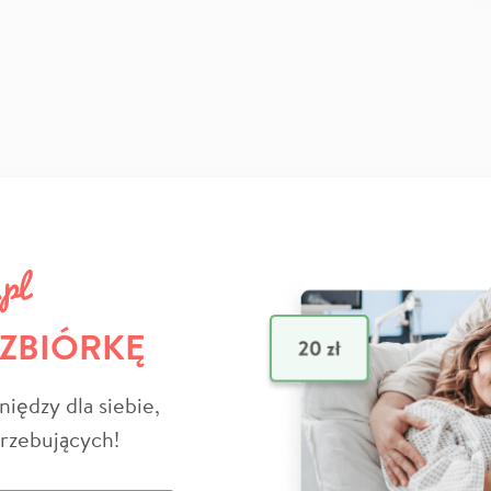
 ZBIÓRKĘ
niędzy dla siebie,
trzebujących!