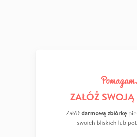
ZAŁÓŻ SWOJĄ
Załóż
darmową zbiórkę
pie
swoich bliskich lub po