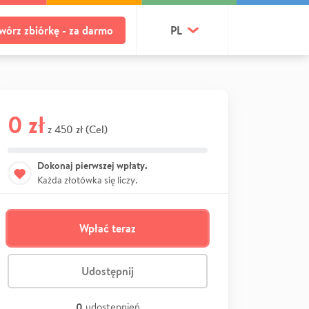
wórz zbiórkę - za darmo
PL
0 zł
450 zł (Cel)
z
Dokonaj pierwszej wpłaty.
Każda złotówka się liczy.
Wpłać teraz
Udostępnij
0
udostępnień