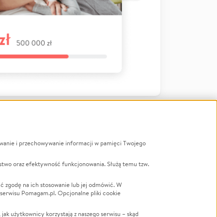
ywanie i przechowywanie informacji w pamięci Twojego
a
stwo oraz efektywność funkcjonowania. Służą temu tzw.
LGBTQ+
Powódź
ć zgodę na ich stosowanie lub jej odmówić. W
 serwisu Pomagam.pl. Opcjonalne pliki cookie
Wichura
NGO
ak użytkownicy korzystają z naszego serwisu – skąd