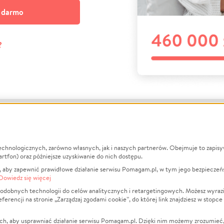
a darmo
?
echnologicznych, zarówno własnych, jak i naszych partnerów. Obejmuje to zapis
macje
O nas
Zbieraj n
artfon) oraz późniejsze uzyskiwanie do nich dostępu.
 aby zapewnić prawidłowe działanie serwisu Pomagam.pl, w tym jego bezpieczeń
działa?
Opinie
Leczenie
Dowiedz się więcej
min
Raporty
Zwierzęta
odobnych technologii do celów analitycznych i retargetingowych. Możesz wyrazi
ncji na stronie „Zarządzaj zgodami cookie”, do której link znajdziesz w stopce
ka Prywatności
Za darmo
Pożar
 Kontrahenci
Blog
Ukraina
ch, aby usprawniać działanie serwisu Pomagam.pl. Dzięki nim możemy zrozumieć, j