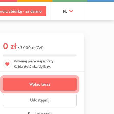
wórz zbiórkę - za darmo
PL
0 zł
3 000 zł (Cel)
z
Dokonaj pierwszej wpłaty.
Każda złotówka się liczy.
Wpłać teraz
Udostępnij
0
udostępnień