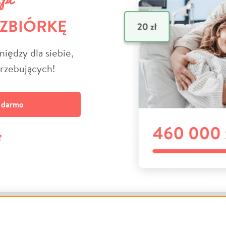
 ZBIÓRKĘ
niędzy dla siebie,
trzebujących!
a darmo
?