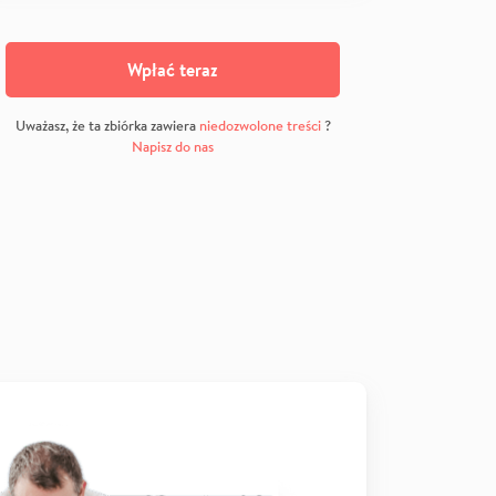
Wpłać teraz
Uważasz, że ta zbiórka zawiera
niedozwolone treści
?
Napisz do nas