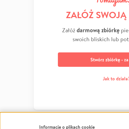
ZAŁÓŻ SWOJĄ
Załóż
darmową zbiórkę
pie
swoich bliskich lub po
Stwórz zbiórkę - z
Jak to działa
Informacje o plikach cookie