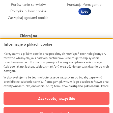
Porównanie serwisów
Fundacja Pomagam.pl
Polityka plików cookie
Zarządzaj zgodami cookie
Zbieraj na
Informacje o plikach cookie
Leczenie
LGBTQ+
Korzystamy z plików cookie oraz podobnych rozwiązań technologicznych,
Zwierzęta
Powódź
zarówno własnych, jak i naszych partnerów. Obejmuje to zapisywanie i
Pożar
Wichura
przechowywanie informacji w pamięci Twojego urządzenia końcowego
(takiego jak np. laptop, tablet, smartfon) oraz późniejsze uzyskiwanie do nich
Ukraina
NGO
dostępu.
Sport
Religia
Wykorzystujemy te technologie przede wszystkim po to, aby zapewnić
Pomoc Finansowa
Edukacja
prawidłowe działanie serwisu Pomagam.pl, w tym jego bezpieczeństwo oraz
niezbędne pliki cookie
efektywność funkcjonowania. Służą temu tzw.
, które
Projekty
Podróż
pozostają zawsze aktywne.
Dowiedz się więcej
Pogrzeb
Impreza
opcjonalnych plików cookie
Dodatkowo, używamy
oraz podobnych
Zaakceptuj wszystkie
Społeczność lokalna
Ochrona środowiska
technologii do celów analitycznych i retargetingowych. Możesz wyrazić
zgodę na ich stosowanie lub jej odmówić. W dowolnym momencie masz
Kultura
Biznes
możliwość zmiany swoich preferencji na stronie „Zarządzaj zgodami cookie”,