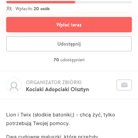
20 osób
Wpłaciło
Wpłać teraz
Udostępnij
70
udostępnień
ORGANIZATOR ZBIÓRKI
Kociaki Adopciaki Olsztyn
Lion i Twix (słodkie batoniki;) - chcą żyć, tylko
potrzebują Twojej pomocy.
Dwa cudowne maluszki, które przeżyły