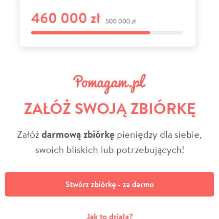
ZAŁÓŻ SWOJĄ ZBIÓRKĘ
Załóż
darmową zbiórkę
pieniędzy dla siebie,
swoich bliskich lub potrzebujących!
Stwórz zbiórkę - za darmo
Jak to działa?