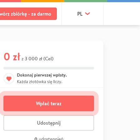
wórz zbiórkę - za darmo
PL
0 zł
3 000 zł (Cel)
z
Dokonaj pierwszej wpłaty.
Każda złotówka się liczy.
Wpłać teraz
Udostępnij
0
udostępnień