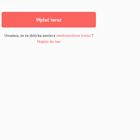
Wpłać teraz
Uważasz, że ta zbiórka zawiera
niedozwolone treści
?
Napisz do nas