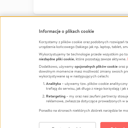
Informacje o plikach cookie
Korzystamy z plików cookie oraz podobnych rozwiązań t
Infor
urządzenia końcowego (takiego jak np. laptop, tablet, sm
Wykorzystujemy te technologie przede wszystkim po to,
Jak to 
niezbędne pliki cookie
, które pozostają zawsze aktywne.
Facebook
Twitter
Instagram
Regula
opcjonalnych plików cookie
Dodatkowo, używamy
oraz p
dowolnym momencie masz możliwość zmiany swoich prefere
Polity
LinkedIn
TikTok
Youtube
wykorzystywane są w następujących celach:
RODO -
Analityka
– używamy tzw. plików cookie analityczny
Kontak
trafiają do serwisu, jak długo z niego korzystają i j
Porówn
Retargeting
– my oraz nasi zaufani partnerzy stosu
reklamowe, zwłaszcza dotyczące prowadzonych w se
Polityk
Zarząd
Ponadto na stronach niektórych zbiórek narzędzia te mog