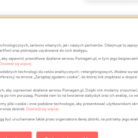
echnologicznych, zarówno własnych, jak i naszych partnerów. Obejmuje to zapis
macje
O nas
Zbieraj n
artfon) oraz późniejsze uzyskiwanie do nich dostępu.
 aby zapewnić prawidłowe działanie serwisu Pomagam.pl, w tym jego bezpieczeń
działa?
Opinie
Leczenie
Dowiedz się więcej
min
Raporty
Zwierzęta
odobnych technologii do celów analitycznych i retargetingowych. Możesz wyrazi
ncji na stronie „Zarządzaj zgodami cookie”, do której link znajdziesz w stopce
ka Prywatności
Za darmo
Pożar
 Kontrahenci
Blog
Ukraina
ch, aby usprawniać działanie serwisu Pomagam.pl. Dzięki nim możemy zrozumieć, j
t
Dla NGO
Sport
ak się po nim poruszają. Pozwala nam to na tworzenie statystyk oraz ich analizę, co w
anie serwisów
Fundacja Pomagam.pl
Pomoc Fi
jemy pliki cookie i inne podobne technologie, aby prezentować użytkownikom okr
rwisie zbiórek.
Dowiedz się więcej
a plików cookie
Projekty
zaj zgodami cookie
Pogrzeb
ą być uruchamiane także przez organizatora danej zbiórki, na potrzeby jego anali
Społeczno
Kultura