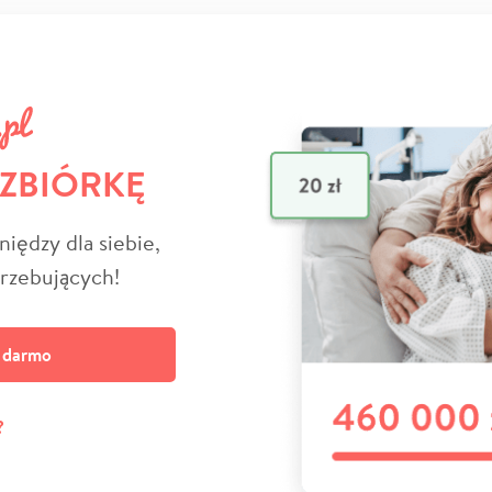
 ZBIÓRKĘ
niędzy dla siebie,
trzebujących!
a darmo
?