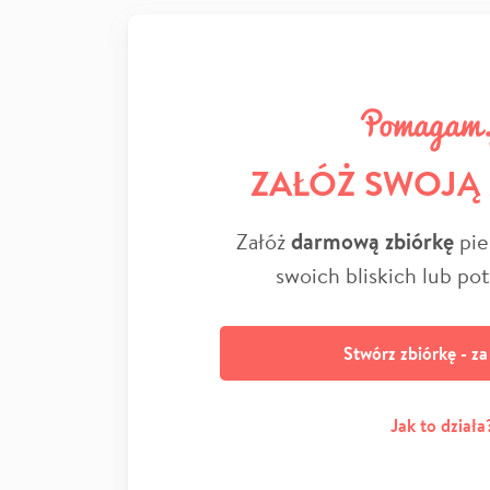
ZAŁÓŻ SWOJĄ
Załóż
darmową zbiórkę
pie
swoich bliskich lub po
Stwórz zbiórkę - z
Jak to działa