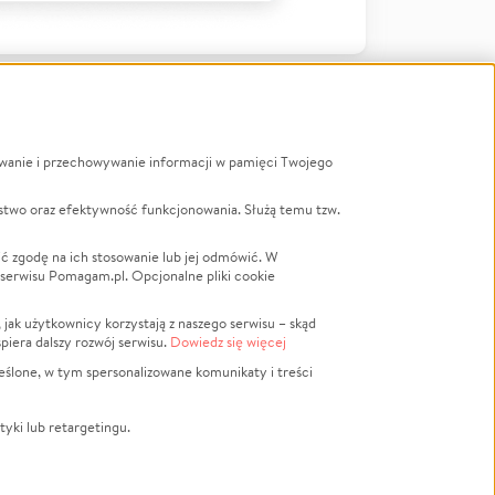
ywanie i przechowywanie informacji w pamięci Twojego
a
stwo oraz efektywność funkcjonowania. Służą temu tzw.
LGBTQ+
Powódź
ć zgodę na ich stosowanie lub jej odmówić. W
 serwisu Pomagam.pl. Opcjonalne pliki cookie
Wichura
NGO
ak użytkownicy korzystają z naszego serwisu – skąd
Religia
spiera dalszy rozwój serwisu.
Dowiedz się więcej
nansowa
Edukacja
eślone, w tym spersonalizowane komunikaty i treści
Podróż
Impreza
tyki lub retargetingu.
ść lokalna
Ochrona środowiska
Biznes