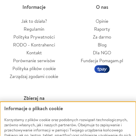
Informacje
O nas
Jak to działa?
Opinie
Regulamin
Raporty
Polityka Prywatności
Za darmo
RODO - Kontrahenci
Blog
Kontakt
Dla NGO
Porównanie serwisów
Fundacja Pomagam.pl
Polityka plików cookie
Zarządzaj zgodami cookie
Zbieraj na
Informacje o plikach cookie
Leczenie
LGBTQ+
Zwierzęta
Powódź
Korzystamy z plików cookie oraz podobnych rozwiązań technologicznych,
zarówno własnych, jak i naszych partnerów. Obejmuje to zapisywanie i
Pożar
Wichura
przechowywanie informacji w pamięci Twojego urządzenia końcowego
(takiego jak np. laptop, tablet, smartfon) oraz późniejsze uzyskiwanie do nich
Ukraina
NGO