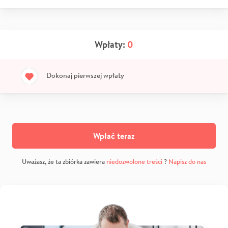
Wpłaty:
0
Dokonaj pierwszej wpłaty
Wpłać teraz
Uważasz, że ta zbiórka zawiera
niedozwolone treści
?
Napisz do nas