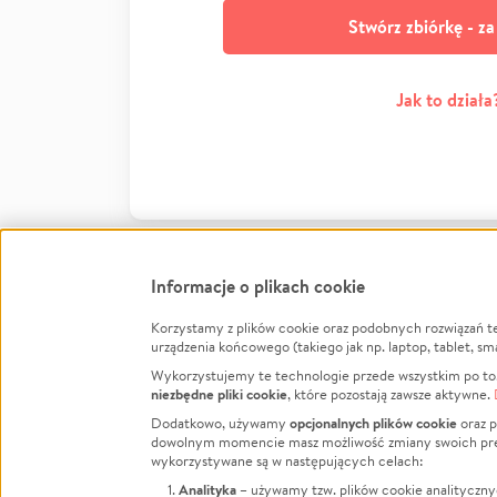
Stwórz zbiórkę - z
Jak to działa
Informacje o plikach cookie
Korzystamy z plików cookie oraz podobnych rozwiązań t
Infor
urządzenia końcowego (takiego jak np. laptop, tablet, sm
Wykorzystujemy te technologie przede wszystkim po to,
Jak to 
niezbędne pliki cookie
, które pozostają zawsze aktywne.
Facebook
Twitter
Instagram
Regula
opcjonalnych plików cookie
Dodatkowo, używamy
oraz p
dowolnym momencie masz możliwość zmiany swoich prefere
Polity
LinkedIn
TikTok
Youtube
wykorzystywane są w następujących celach:
RODO -
Analityka
– używamy tzw. plików cookie analityczny