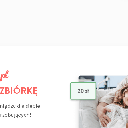
 ZBIÓRKĘ
niędzy dla siebie,
trzebujących!