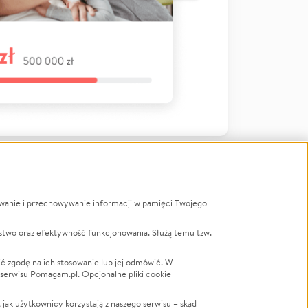
ywanie i przechowywanie informacji w pamięci Twojego
a
stwo oraz efektywność funkcjonowania. Służą temu tzw.
LGBTQ+
Powódź
ć zgodę na ich stosowanie lub jej odmówić. W
 serwisu Pomagam.pl. Opcjonalne pliki cookie
Wichura
NGO
ak użytkownicy korzystają z naszego serwisu – skąd