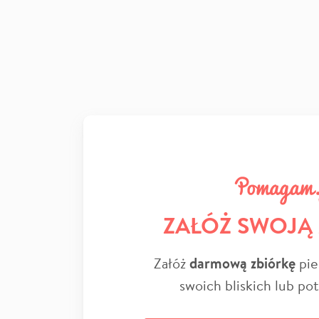
ZAŁÓŻ SWOJĄ
Załóż
darmową zbiórkę
pie
swoich bliskich lub po