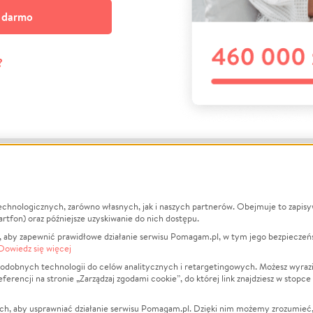
a darmo
?
echnologicznych, zarówno własnych, jak i naszych partnerów. Obejmuje to zapis
macje
O nas
Zbieraj n
artfon) oraz późniejsze uzyskiwanie do nich dostępu.
 aby zapewnić prawidłowe działanie serwisu Pomagam.pl, w tym jego bezpieczeń
działa?
Opinie
Leczenie
Dowiedz się więcej
min
Raporty
Zwierzęta
odobnych technologii do celów analitycznych i retargetingowych. Możesz wyrazi
ncji na stronie „Zarządzaj zgodami cookie”, do której link znajdziesz w stopce
ka Prywatności
Za darmo
Pożar
 Kontrahenci
Blog
Ukraina
ch, aby usprawniać działanie serwisu Pomagam.pl. Dzięki nim możemy zrozumieć, j