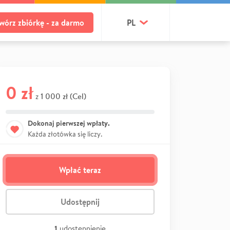
wórz zbiórkę - za darmo
PL
0 zł
1 000 zł (Cel)
z
Dokonaj pierwszej wpłaty.
Każda złotówka się liczy.
Wpłać teraz
Udostępnij
1
udostępnienie