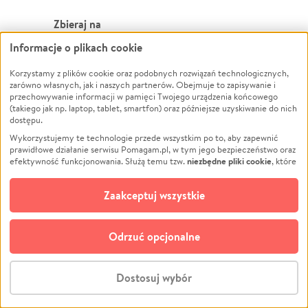
Zbieraj na
Informacje o plikach cookie
Leczenie
LGBTQ+
Zwierzęta
Powódź
Korzystamy z plików cookie oraz podobnych rozwiązań technologicznych,
zarówno własnych, jak i naszych partnerów. Obejmuje to zapisywanie i
Pożar
Wichura
przechowywanie informacji w pamięci Twojego urządzenia końcowego
(takiego jak np. laptop, tablet, smartfon) oraz późniejsze uzyskiwanie do nich
Ukraina
NGO
dostępu.
Sport
Religia
Wykorzystujemy te technologie przede wszystkim po to, aby zapewnić
Pomoc Finansowa
Edukacja
prawidłowe działanie serwisu Pomagam.pl, w tym jego bezpieczeństwo oraz
niezbędne pliki cookie
efektywność funkcjonowania. Służą temu tzw.
, które
Projekty
Podróż
pozostają zawsze aktywne.
Dowiedz się więcej
Pogrzeb
Impreza
opcjonalnych plików cookie
Dodatkowo, używamy
oraz podobnych
Zaakceptuj wszystkie
Społeczność lokalna
Ochrona środowiska
technologii do celów analitycznych i retargetingowych. Możesz wyrazić
zgodę na ich stosowanie lub jej odmówić. W dowolnym momencie masz
Kultura
Biznes
możliwość zmiany swoich preferencji na stronie „Zarządzaj zgodami cookie”,
Odrzuć opcjonalne
Polski
do której link znajdziesz w stopce serwisu Pomagam.pl. Opcjonalne pliki
cookie wykorzystywane są w następujących celach:
© CROWDING SP. Z O.O.
Analityka
– używamy tzw. plików cookie analitycznych, aby usprawniać
Dostosuj wybór
działanie serwisu Pomagam.pl. Dzięki nim możemy zrozumieć, jak
użytkownicy korzystają z naszego serwisu – skąd trafiają do serwisu, jak
Stwórz zbiórkę - za darmo
długo z niego korzystają i jak się po nim poruszają. Pozwala nam to na