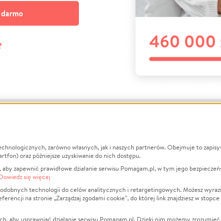
a darmo
?
echnologicznych, zarówno własnych, jak i naszych partnerów. Obejmuje to zapis
macje
O nas
Zbieraj n
artfon) oraz późniejsze uzyskiwanie do nich dostępu.
 aby zapewnić prawidłowe działanie serwisu Pomagam.pl, w tym jego bezpieczeń
działa?
Opinie
Leczenie
Dowiedz się więcej
min
Raporty
Zwierzęta
odobnych technologii do celów analitycznych i retargetingowych. Możesz wyrazi
ncji na stronie „Zarządzaj zgodami cookie”, do której link znajdziesz w stopce
ka Prywatności
Za darmo
Pożar
 Kontrahenci
Blog
Ukraina
ch, aby usprawniać działanie serwisu Pomagam.pl. Dzięki nim możemy zrozumieć, j