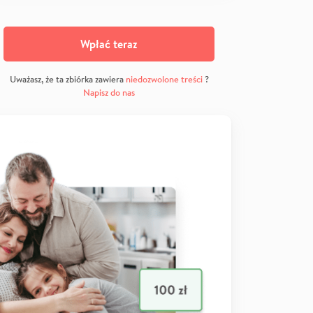
Wpłać teraz
Uważasz, że ta zbiórka zawiera
niedozwolone treści
?
Napisz do nas