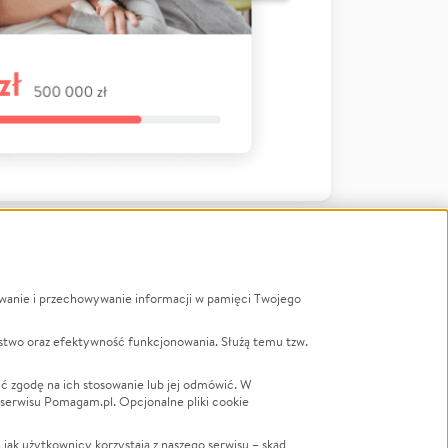
ywanie i przechowywanie informacji w pamięci Twojego
a
stwo oraz efektywność funkcjonowania. Służą temu tzw.
LGBTQ+
Powódź
ć zgodę na ich stosowanie lub jej odmówić. W
 serwisu Pomagam.pl. Opcjonalne pliki cookie
Wichura
NGO
ak użytkownicy korzystają z naszego serwisu – skąd