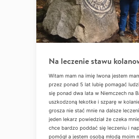
Na leczenie stawu kolan
Witam mam na imię Iwona jestem mam 
przez ponad 5 lat lubię pomagać lu
się ponad dwa lata w Niemczech na B
uszkodzoną łekotke i szparę w kolani
grosza nie stać mnie na dalsze leczen
jeden lekarz powiedział że czeka mni
chce bardzo poddać się leczeniu i n
pomógł a jestem osobą młodą moim ma