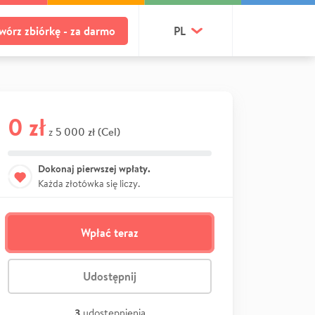
wórz zbiórkę - za darmo
PL
0 zł
5 000 zł (Cel)
z
Dokonaj pierwszej wpłaty.
Każda złotówka się liczy.
Wpłać teraz
Udostępnij
3
udostępnienia