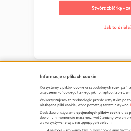
Stwórz zbiórkę - z
Jak to działa
Informacje o plikach cookie
Korzystamy z plików cookie oraz podobnych rozwiązań t
Infor
urządzenia końcowego (takiego jak np. laptop, tablet, sm
Wykorzystujemy te technologie przede wszystkim po to,
Jak to 
niezbędne pliki cookie
, które pozostają zawsze aktywne.
Facebook
Twitter
Instagram
Regula
opcjonalnych plików cookie
Dodatkowo, używamy
oraz p
dowolnym momencie masz możliwość zmiany swoich prefere
Polity
LinkedIn
TikTok
Youtube
wykorzystywane są w następujących celach:
RODO -
Analityka
– używamy tzw. plików cookie analityczny