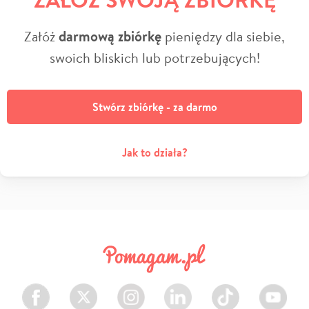
Załóż
darmową zbiórkę
pieniędzy dla siebie,
swoich bliskich lub potrzebujących!
Stwórz zbiórkę - za darmo
Jak to działa?
Facebook
Twitter
Instagram
LinkedIn
TikTok
Youtube