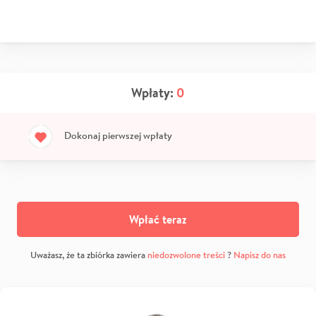
Wpłaty:
0
Dokonaj pierwszej wpłaty
Wpłać teraz
Uważasz, że ta zbiórka zawiera
niedozwolone treści
?
Napisz do nas