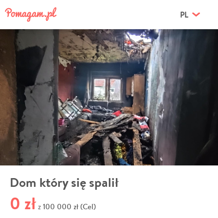
PL
Dom który się spalił
0 zł
100 000 zł (Cel)
z