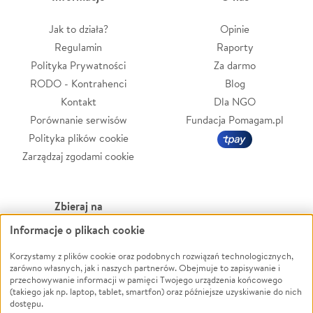
Jak to działa?
Opinie
Regulamin
Raporty
Polityka Prywatności
Za darmo
RODO - Kontrahenci
Blog
Kontakt
Dla NGO
Porównanie serwisów
Fundacja Pomagam.pl
Polityka plików cookie
Zarządzaj zgodami cookie
Zbieraj na
Informacje o plikach cookie
Leczenie
LGBTQ+
Zwierzęta
Powódź
Korzystamy z plików cookie oraz podobnych rozwiązań technologicznych,
zarówno własnych, jak i naszych partnerów. Obejmuje to zapisywanie i
Pożar
Wichura
przechowywanie informacji w pamięci Twojego urządzenia końcowego
(takiego jak np. laptop, tablet, smartfon) oraz późniejsze uzyskiwanie do nich
Ukraina
NGO
dostępu.
Sport
Religia