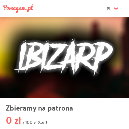
PL
Zbieramy na patrona
0 zł
100 zł (Cel)
z