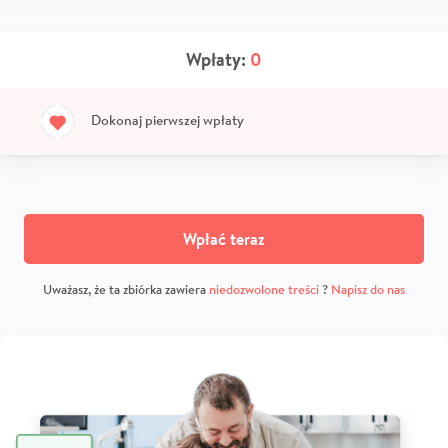
Wpłaty:
0
Dokonaj pierwszej wpłaty
Wpłać teraz
Uważasz, że ta zbiórka zawiera
niedozwolone treści
?
Napisz do nas