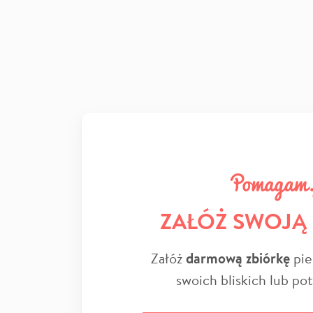
ZAŁÓŻ SWOJĄ
Załóż
darmową zbiórkę
pie
swoich bliskich lub po