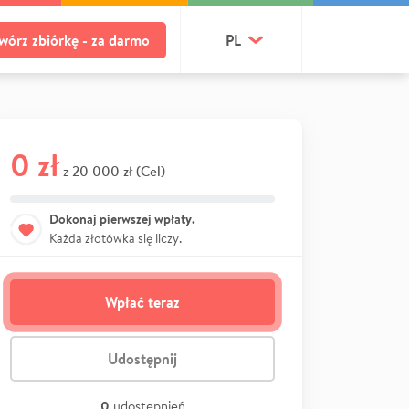
wórz zbiórkę - za darmo
PL
0 zł
20 000 zł (Cel)
z
Dokonaj pierwszej wpłaty.
Każda złotówka się liczy.
Wpłać teraz
Udostępnij
0
udostępnień