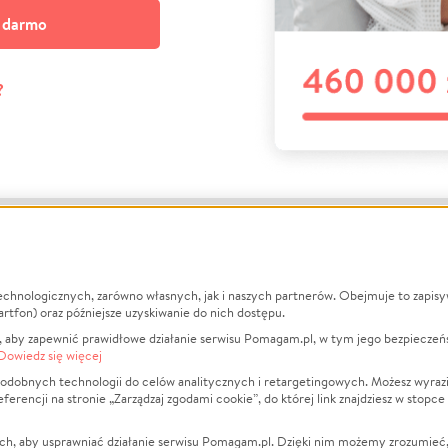
a darmo
?
echnologicznych, zarówno własnych, jak i naszych partnerów. Obejmuje to zapis
macje
O nas
Zbieraj n
artfon) oraz późniejsze uzyskiwanie do nich dostępu.
 aby zapewnić prawidłowe działanie serwisu Pomagam.pl, w tym jego bezpieczeń
działa?
Opinie
Leczenie
Dowiedz się więcej
min
Raporty
Zwierzęta
odobnych technologii do celów analitycznych i retargetingowych. Możesz wyrazi
ncji na stronie „Zarządzaj zgodami cookie”, do której link znajdziesz w stopce
ka Prywatności
Za darmo
Pożar
 Kontrahenci
Blog
Ukraina
ch, aby usprawniać działanie serwisu Pomagam.pl. Dzięki nim możemy zrozumieć, j