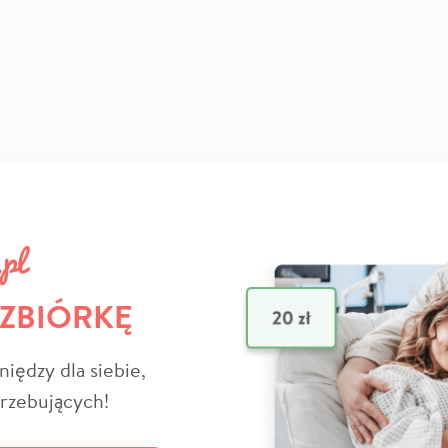
 ZBIÓRKĘ
niędzy dla siebie,
trzebujących!