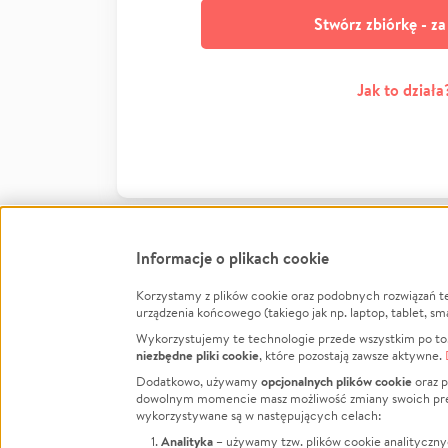
Stwórz zbiórkę - z
Jak to działa
Informacje o plikach cookie
Korzystamy z plików cookie oraz podobnych rozwiązań t
Infor
urządzenia końcowego (takiego jak np. laptop, tablet, sm
Wykorzystujemy te technologie przede wszystkim po to,
Jak to 
niezbędne pliki cookie
, które pozostają zawsze aktywne.
Facebook
Twitter
Instagram
Regula
opcjonalnych plików cookie
Dodatkowo, używamy
oraz p
dowolnym momencie masz możliwość zmiany swoich prefere
Polity
LinkedIn
TikTok
Youtube
wykorzystywane są w następujących celach:
RODO -
Analityka
– używamy tzw. plików cookie analityczny