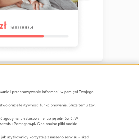
ywanie i przechowywanie informacji w pamięci Twojego
a
stwo oraz efektywność funkcjonowania. Służą temu tzw.
LGBTQ+
Powódź
ć zgodę na ich stosowanie lub jej odmówić. W
 serwisu Pomagam.pl. Opcjonalne pliki cookie
Wichura
NGO
ak użytkownicy korzystają z naszego serwisu – skąd