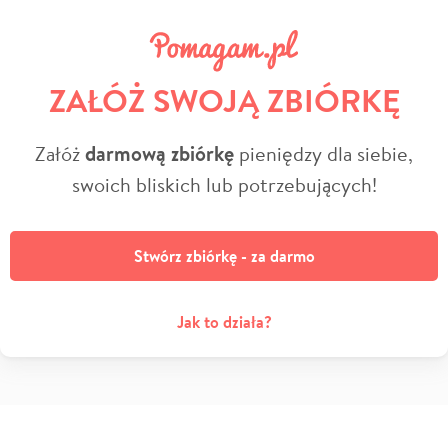
ZAŁÓŻ SWOJĄ ZBIÓRKĘ
Załóż
darmową zbiórkę
pieniędzy dla siebie,
swoich bliskich lub potrzebujących!
Stwórz zbiórkę - za darmo
Jak to działa?