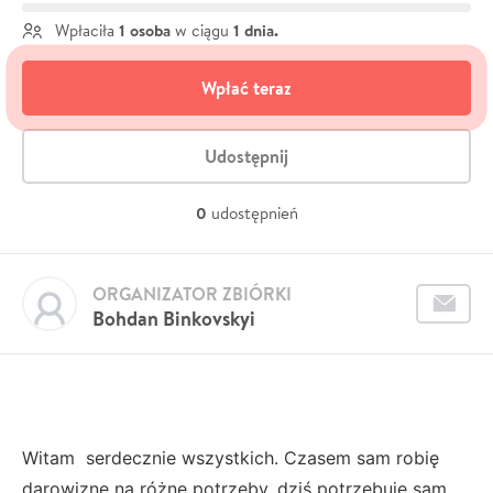
1 osoba
1 dnia.
Wpłaciła
w ciągu
Wpłać teraz
Udostępnij
0
udostępnień
ORGANIZATOR ZBIÓRKI
Bohdan Binkovskyi
Witam serdecznie wszystkich. Czasem sam robię
darowizne na różne potrzeby, dziś potrzebuję sam