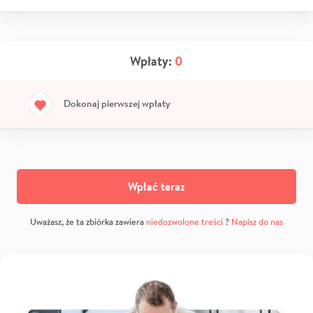
Wpłaty:
0
Dokonaj pierwszej wpłaty
Wpłać teraz
Uważasz, że ta zbiórka zawiera
niedozwolone treści
?
Napisz do nas