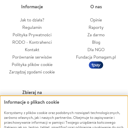
Informacje
O nas
Jak to działa?
Opinie
Regulamin
Raporty
Polityka Prywatności
Za darmo
RODO - Kontrahenci
Blog
Kontakt
Dla NGO
Porównanie serwisów
Fundacja Pomagam.pl
Polityka plików cookie
Zarządzaj zgodami cookie
Zbieraj na
Informacje o plikach cookie
Leczenie
LGBTQ+
Zwierzęta
Powódź
Korzystamy z plików cookie oraz podobnych rozwiązań technologicznych,
zarówno własnych, jak i naszych partnerów. Obejmuje to zapisywanie i
Pożar
Wichura
przechowywanie informacji w pamięci Twojego urządzenia końcowego
(takiego jak np. laptop, tablet, smartfon) oraz późniejsze uzyskiwanie do nich
Ukraina
NGO