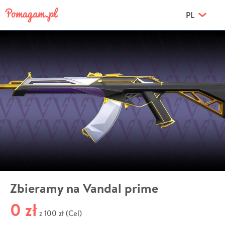
PL
Zbieramy na Vandal prime
0 zł
100 zł (Cel)
z