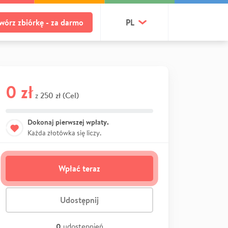
wórz zbiórkę - za darmo
PL
0 zł
250 zł (Cel)
z
Dokonaj pierwszej wpłaty.
Każda złotówka się liczy.
Wpłać teraz
Udostępnij
0
udostępnień