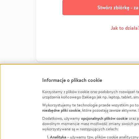
Stwórz zbiórkę - z
Jak to działa
Informacje o plikach cookie
Korzystamy z plików cookie oraz podobnych rozwiązań t
Infor
urządzenia końcowego (takiego jak np. laptop, tablet, sm
Wykorzystujemy te technologie przede wszystkim po to,
Jak to 
niezbędne pliki cookie
, które pozostają zawsze aktywne.
Facebook
Twitter
Instagram
Regula
opcjonalnych plików cookie
Dodatkowo, używamy
oraz p
dowolnym momencie masz możliwość zmiany swoich prefere
Polity
LinkedIn
TikTok
Youtube
wykorzystywane są w następujących celach:
RODO -
Analityka
– używamy tzw. plików cookie analityczny