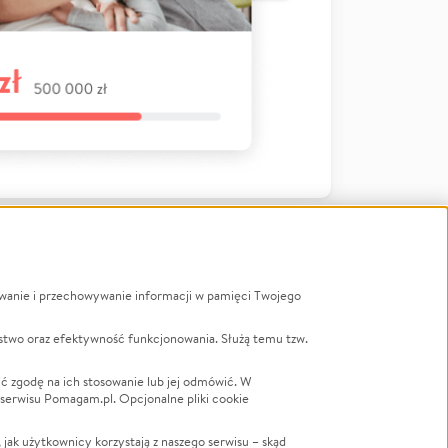
ywanie i przechowywanie informacji w pamięci Twojego
a
stwo oraz efektywność funkcjonowania. Służą temu tzw.
LGBTQ+
Powódź
ć zgodę na ich stosowanie lub jej odmówić. W
 serwisu Pomagam.pl. Opcjonalne pliki cookie
Wichura
NGO
ak użytkownicy korzystają z naszego serwisu – skąd