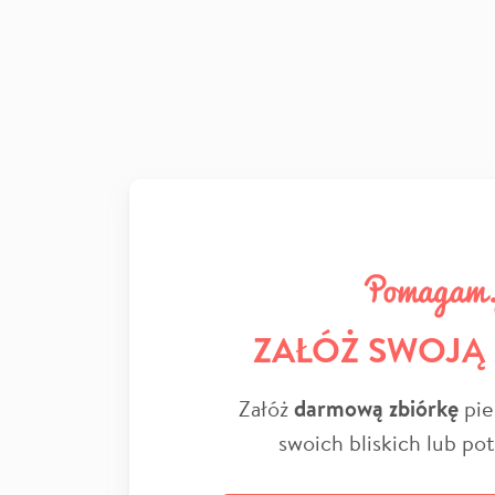
ZAŁÓŻ SWOJĄ
Załóż
darmową zbiórkę
pie
swoich bliskich lub po