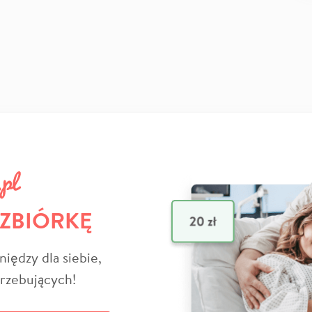
 ZBIÓRKĘ
niędzy dla siebie,
trzebujących!