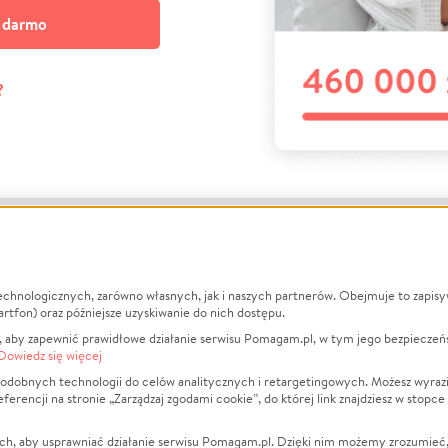
a darmo
?
echnologicznych, zarówno własnych, jak i naszych partnerów. Obejmuje to zapis
macje
O nas
Zbieraj n
artfon) oraz późniejsze uzyskiwanie do nich dostępu.
 aby zapewnić prawidłowe działanie serwisu Pomagam.pl, w tym jego bezpieczeń
działa?
Opinie
Leczenie
Dowiedz się więcej
min
Raporty
Zwierzęta
odobnych technologii do celów analitycznych i retargetingowych. Możesz wyrazi
ncji na stronie „Zarządzaj zgodami cookie”, do której link znajdziesz w stopce
ka Prywatności
Za darmo
Pożar
 Kontrahenci
Blog
Ukraina
ch, aby usprawniać działanie serwisu Pomagam.pl. Dzięki nim możemy zrozumieć, j