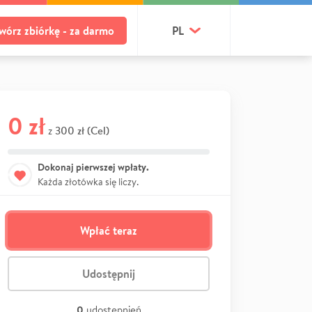
wórz zbiórkę - za darmo
PL
0 zł
300 zł (Cel)
z
Dokonaj pierwszej wpłaty.
Każda złotówka się liczy.
Wpłać teraz
Udostępnij
0
udostępnień