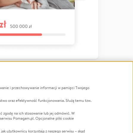
ywanie i przechowywanie informacji w pamięci Twojego
a
stwo oraz efektywność funkcjonowania. Służą temu tzw.
LGBTQ+
Powódź
ć zgodę na ich stosowanie lub jej odmówić. W
 serwisu Pomagam.pl. Opcjonalne pliki cookie
Wichura
NGO
ak użytkownicy korzystają z naszego serwisu – skąd