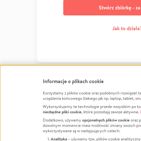
Stwórz zbiórkę - z
Jak to działa
Informacje o plikach cookie
Korzystamy z plików cookie oraz podobnych rozwiązań t
Infor
urządzenia końcowego (takiego jak np. laptop, tablet, sm
Wykorzystujemy te technologie przede wszystkim po to,
Jak to 
niezbędne pliki cookie
, które pozostają zawsze aktywne.
Facebook
Twitter
Instagram
Regula
opcjonalnych plików cookie
Dodatkowo, używamy
oraz p
dowolnym momencie masz możliwość zmiany swoich prefere
Polity
LinkedIn
TikTok
Youtube
wykorzystywane są w następujących celach:
RODO -
Analityka
– używamy tzw. plików cookie analityczny