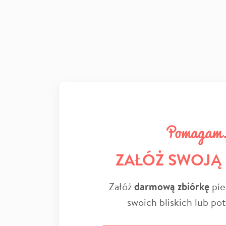
ZAŁÓŻ SWOJĄ
Załóż
darmową zbiórkę
pie
swoich bliskich lub po