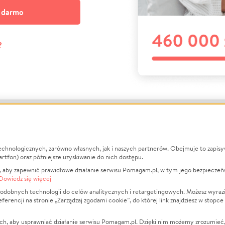
a darmo
?
echnologicznych, zarówno własnych, jak i naszych partnerów. Obejmuje to zapis
macje
O nas
Zbieraj n
artfon) oraz późniejsze uzyskiwanie do nich dostępu.
 aby zapewnić prawidłowe działanie serwisu Pomagam.pl, w tym jego bezpieczeń
działa?
Opinie
Leczenie
Dowiedz się więcej
min
Raporty
Zwierzęta
odobnych technologii do celów analitycznych i retargetingowych. Możesz wyrazi
ncji na stronie „Zarządzaj zgodami cookie”, do której link znajdziesz w stopce
ka Prywatności
Za darmo
Pożar
 Kontrahenci
Blog
Ukraina
ch, aby usprawniać działanie serwisu Pomagam.pl. Dzięki nim możemy zrozumieć, j