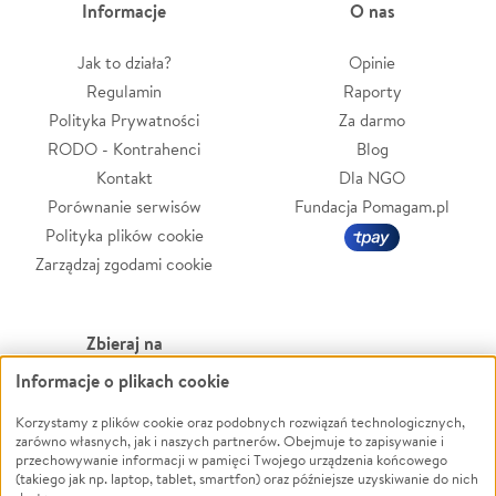
Informacje
O nas
Jak to działa?
Opinie
Regulamin
Raporty
Polityka Prywatności
Za darmo
RODO - Kontrahenci
Blog
Kontakt
Dla NGO
Porównanie serwisów
Fundacja Pomagam.pl
Polityka plików cookie
Zarządzaj zgodami cookie
Zbieraj na
Informacje o plikach cookie
Leczenie
LGBTQ+
Zwierzęta
Powódź
Korzystamy z plików cookie oraz podobnych rozwiązań technologicznych,
zarówno własnych, jak i naszych partnerów. Obejmuje to zapisywanie i
Pożar
Wichura
przechowywanie informacji w pamięci Twojego urządzenia końcowego
(takiego jak np. laptop, tablet, smartfon) oraz późniejsze uzyskiwanie do nich
Ukraina
NGO