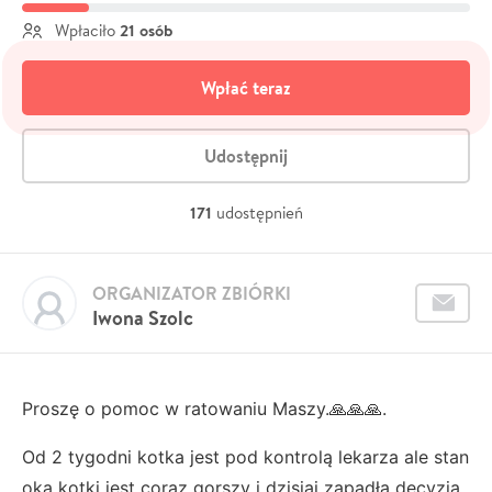
21 osób
Wpłaciło
Wpłać teraz
Udostępnij
171
udostępnień
ORGANIZATOR ZBIÓRKI
Iwona Szolc
Proszę o pomoc w ratowaniu Maszy.🙏🙏🙏.
Od 2 tygodni kotka jest pod kontrolą lekarza ale stan
oka kotki jest coraz gorszy i dzisjaj zapadła decyzja