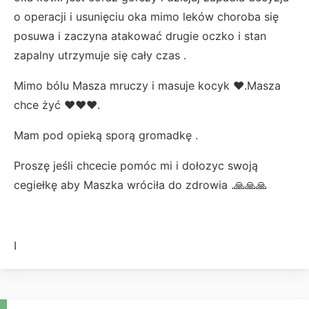
o operacji i usunięciu oka mimo leków choroba się
posuwa i zaczyna atakować drugie oczko i stan
zapalny utrzymuje się cały czas .
Mimo bólu Masza mruczy i masuje kocyk ♥️.Masza
chce żyć ♥️♥️♥️.
Mam pod opieką sporą gromadkę .
Proszę jeśli chcecie pomóc mi i dołozyc swoją
cegiełkę aby Maszka wróciła do zdrowia .🙏🙏🙏
I