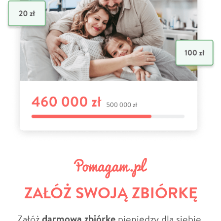
ZAŁÓŻ SWOJĄ ZBIÓRKĘ
Załóż
darmową zbiórkę
pieniędzy dla siebie,