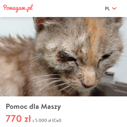
PL
Pomoc dla Maszy
770 zł
5 000 zł (Cel)
z