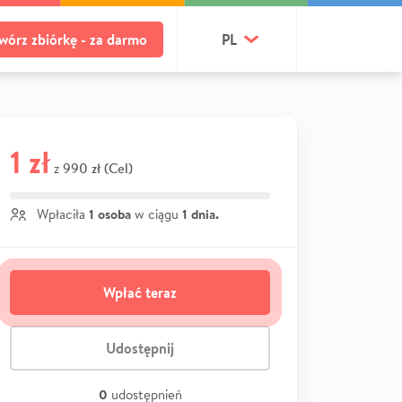
wórz zbiórkę - za darmo
PL
1 zł
990 zł (Cel)
z
1 osoba
1 dnia.
Wpłaciła
w ciągu
Wpłać teraz
Udostępnij
0
udostępnień