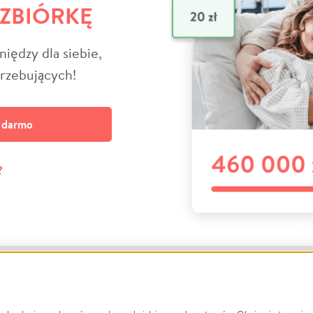
 ZBIÓRKĘ
niędzy dla siebie,
trzebujących!
a darmo
?