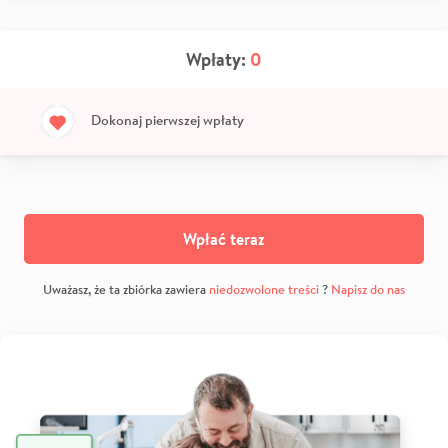
Wpłaty:
0
Dokonaj pierwszej wpłaty
Wpłać teraz
Uważasz, że ta zbiórka zawiera
niedozwolone treści
?
Napisz do nas