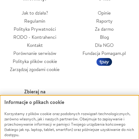
Jak to działa?
Opinie
Regulamin
Raporty
Polityka Prywatności
Za darmo
RODO - Kontrahenci
Blog
Kontakt
Dla NGO
Porównanie serwisów
Fundacja Pomagam.pl
Polityka plików cookie
Zarządzaj zgodami cookie
Zbieraj na
Informacje o plikach cookie
Leczenie
LGBTQ+
Zwierzęta
Powódź
Korzystamy z plików cookie oraz podobnych rozwiązań technologicznych,
zarówno własnych, jak i naszych partnerów. Obejmuje to zapisywanie i
Pożar
Wichura
przechowywanie informacji w pamięci Twojego urządzenia końcowego
(takiego jak np. laptop, tablet, smartfon) oraz późniejsze uzyskiwanie do nich
Ukraina
NGO
dostępu.
Sport
Religia