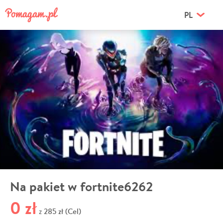
PL
Na pakiet w fortnite6262
0 zł
285 zł (Cel)
z