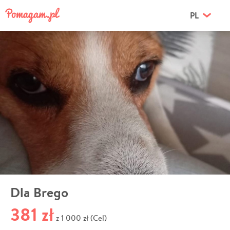
PL
Dla Brego
381 zł
1 000 zł (Cel)
z