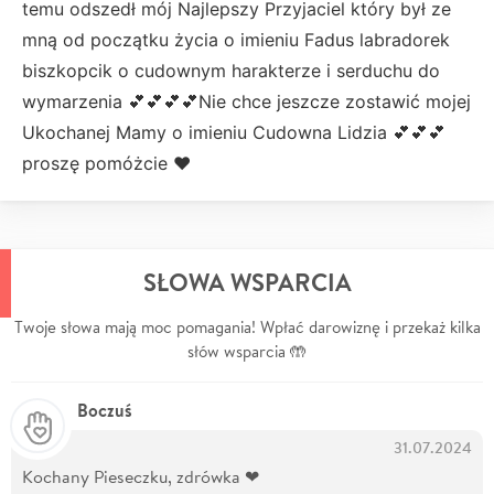
temu odszedł mój Najlepszy Przyjaciel który był ze
mną od początku życia o imieniu Fadus labradorek
biszkopcik o cudownym harakterze i serduchu do
wymarzenia 💕💕💕💕Nie chce jeszcze zostawić mojej
Ukochanej Mamy o imieniu Cudowna Lidzia 💕💕💕
proszę pomóżcie ❤️
SŁOWA WSPARCIA
Twoje słowa mają moc pomagania! Wpłać darowiznę i przekaż kilka
słów wsparcia 🤲
Boczuś
31.07.2024
Kochany Pieseczku, zdrówka ❤