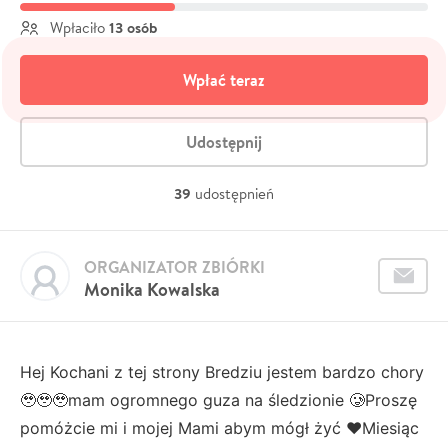
13 osób
Wpłaciło
Wpłać teraz
Udostępnij
39
udostępnień
ORGANIZATOR ZBIÓRKI
Monika Kowalska
Hej Kochani z tej strony Bredziu jestem bardzo chory
🥹🥹🥹mam ogromnego guza na śledzionie 🥲Proszę
pomóżcie mi i mojej Mami abym mógł żyć ❤️Miesiąc