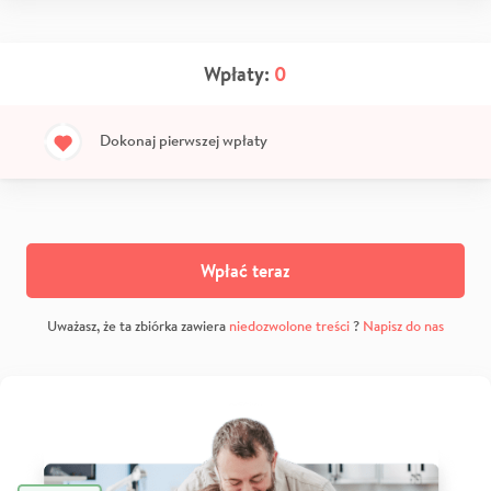
Wpłaty:
0
Dokonaj pierwszej wpłaty
Wpłać teraz
Uważasz, że ta zbiórka zawiera
niedozwolone treści
?
Napisz do nas