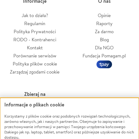
Informacje
O nas
Jak to działa?
Opinie
Regulamin
Raporty
Polityka Prywatności
Za darmo
RODO - Kontrahenci
Blog
Kontakt
Dla NGO
Porównanie serwisów
Fundacja Pomagam.pl
Polityka plików cookie
Zarządzaj zgodami cookie
Zbieraj na
Informacje o plikach cookie
Leczenie
LGBTQ+
Zwierzęta
Powódź
Korzystamy z plików cookie oraz podobnych rozwiązań technologicznych,
zarówno własnych, jak i naszych partnerów. Obejmuje to zapisywanie i
Pożar
Wichura
przechowywanie informacji w pamięci Twojego urządzenia końcowego
(takiego jak np. laptop, tablet, smartfon) oraz późniejsze uzyskiwanie do nich
Ukraina
NGO
dostępu.