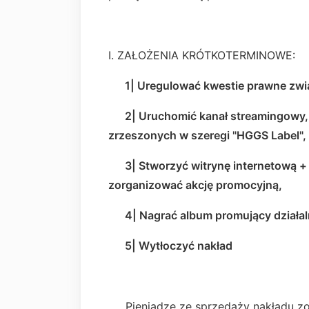
I. ZAŁOŻENIA KRÓTKOTERMINOWE:
1| Uregulować kwestie prawne związ
2| Uruchomić kanał streamingo
zrzeszonych w szeregi "HGGS Label",
3| Stworzyć witrynę internet
zorganizować akcję promocyjną,
4| Nagrać album promujący działal
5| Wytłoczyć nakład
Pieniądze ze sprzedaży nakładu zos