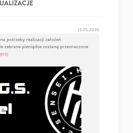
UALIZACJE
13.05.2020
na potrzeby realizacji założeń
e zebrane pieniądze zostaną przeznaczone
ęcej