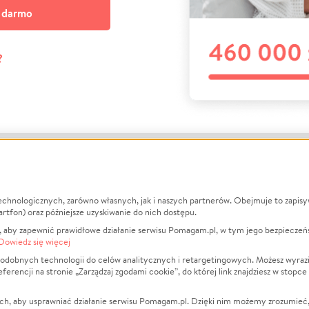
a darmo
?
echnologicznych, zarówno własnych, jak i naszych partnerów. Obejmuje to zapis
macje
O nas
Zbieraj n
artfon) oraz późniejsze uzyskiwanie do nich dostępu.
 aby zapewnić prawidłowe działanie serwisu Pomagam.pl, w tym jego bezpieczeń
działa?
Opinie
Leczenie
Dowiedz się więcej
min
Raporty
Zwierzęta
odobnych technologii do celów analitycznych i retargetingowych. Możesz wyrazi
ncji na stronie „Zarządzaj zgodami cookie”, do której link znajdziesz w stopce
ka Prywatności
Za darmo
Pożar
 Kontrahenci
Blog
Ukraina
ch, aby usprawniać działanie serwisu Pomagam.pl. Dzięki nim możemy zrozumieć, j