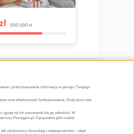
ywanie i przechowywanie informacji w pamięci Twojego
a
stwo oraz efektywność funkcjonowania. Służą temu tzw.
LGBTQ+
Powódź
ć zgodę na ich stosowanie lub jej odmówić. W
 serwisu Pomagam.pl. Opcjonalne pliki cookie
Wichura
NGO
ak użytkownicy korzystają z naszego serwisu – skąd