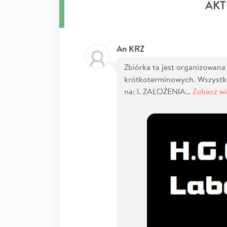
AKT
An KRZ
Zbiórka ta jest organizowana 
krótkoterminowych. Wszystki
na: I. ZAŁOŻENIA…
Zobacz wi