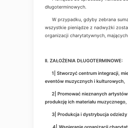
długoterminowych.
W przypadku, gdyby zebrana suma p
wszystkie pieniądze z nadwyżki zosta
organizacji charytatywnych, mających
II.
ZAŁOŻENIA DŁUGOTERMINOWE:
1|
Stworzyć centrum integracji
eventów muzycznych i kulturowych,
2|
Promować nieznanych artystó
produkcję ich materiału muzycznego,
3| Produkcja i dystrybucja odzieży 
4|
Wspieranie organizacji ch