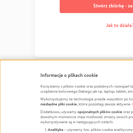
Stwórz zbiórkę - z
Jak to działa
Informacje o plikach cookie
Korzystamy z plików cookie oraz podobnych rozwiązań t
Infor
urządzenia końcowego (takiego jak np. laptop, tablet, sm
Wykorzystujemy te technologie przede wszystkim po to,
Jak to 
niezbędne pliki cookie
, które pozostają zawsze aktywne.
Facebook
Twitter
Instagram
Regula
opcjonalnych plików cookie
Dodatkowo, używamy
oraz p
dowolnym momencie masz możliwość zmiany swoich prefere
Polity
LinkedIn
TikTok
Youtube
wykorzystywane są w następujących celach:
RODO -
Analityka
– używamy tzw. plików cookie analityczny