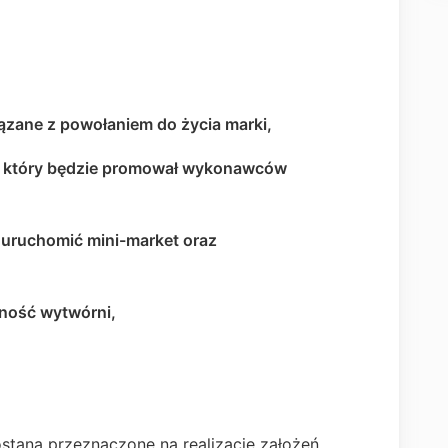
ane z powołaniem do życia marki,
wy, który będzie promował wykonawców
ową + uruchomić mini-market oraz
ność wytwórni,
taną przeznaczone na realizację założeń