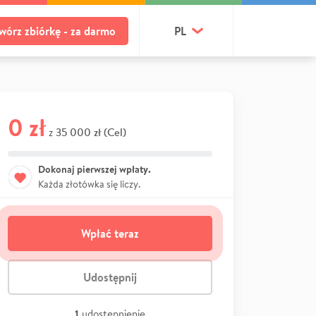
wórz zbiórkę - za darmo
PL
0 zł
35 000 zł (Cel)
z
Dokonaj pierwszej wpłaty.
Każda złotówka się liczy.
Wpłać teraz
Udostępnij
1
udostępnienie