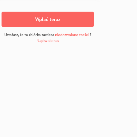
Wpłać teraz
Uważasz, że ta zbiórka zawiera
niedozwolone treści
?
Napisz do nas