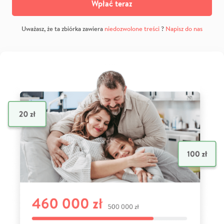
Wpłać teraz
Uważasz, że ta zbiórka zawiera
niedozwolone treści
?
Napisz do nas