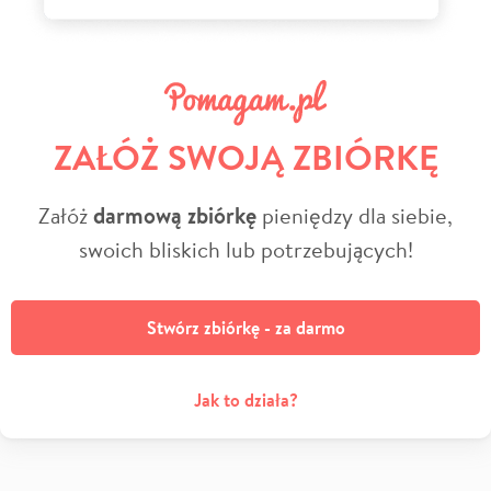
ZAŁÓŻ SWOJĄ ZBIÓRKĘ
Załóż
darmową zbiórkę
pieniędzy dla siebie,
swoich bliskich lub potrzebujących!
Stwórz zbiórkę - za darmo
Jak to działa?