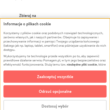
Zbieraj na
Informacje o plikach cookie
Leczenie
LGBTQ+
Zwierzęta
Powódź
Korzystamy z plików cookie oraz podobnych rozwiązań technologicznych,
zarówno własnych, jak i naszych partnerów. Obejmuje to zapisywanie i
Pożar
Wichura
przechowywanie informacji w pamięci Twojego urządzenia końcowego
(takiego jak np. laptop, tablet, smartfon) oraz późniejsze uzyskiwanie do nich
Ukraina
NGO
dostępu.
Sport
Religia
Wykorzystujemy te technologie przede wszystkim po to, aby zapewnić
Pomoc Finansowa
Edukacja
prawidłowe działanie serwisu Pomagam.pl, w tym jego bezpieczeństwo oraz
niezbędne pliki cookie
efektywność funkcjonowania. Służą temu tzw.
, które
Projekty
Podróż
pozostają zawsze aktywne.
Dowiedz się więcej
Pogrzeb
Impreza
opcjonalnych plików cookie
Dodatkowo, używamy
oraz podobnych
Zaakceptuj wszystkie
Społeczność lokalna
Ochrona środowiska
technologii do celów analitycznych i retargetingowych. Możesz wyrazić
zgodę na ich stosowanie lub jej odmówić. W dowolnym momencie masz
Kultura
Biznes
możliwość zmiany swoich preferencji na stronie „Zarządzaj zgodami cookie”,
Odrzuć opcjonalne
Polski
do której link znajdziesz w stopce serwisu Pomagam.pl. Opcjonalne pliki
cookie wykorzystywane są w następujących celach:
© CROWDING SP. Z O.O.
Analityka
– używamy tzw. plików cookie analitycznych, aby usprawniać
Dostosuj wybór
działanie serwisu Pomagam.pl. Dzięki nim możemy zrozumieć, jak