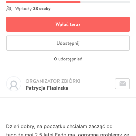
33 osoby
Wpłaciły
Wpłać teraz
Udostępnij
0
udostępnień
ORGANIZATOR ZBIÓRKI
Patrycja Flasinska
Dzień dobry, na początku chcialam zacząć od
tego,że moj 2.5 letni Fado ma ogromne problemy ze