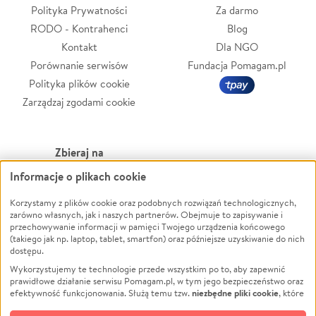
Polityka Prywatności
Za darmo
RODO - Kontrahenci
Blog
Kontakt
Dla NGO
Porównanie serwisów
Fundacja Pomagam.pl
Polityka plików cookie
Zarządzaj zgodami cookie
Zbieraj na
Informacje o plikach cookie
Leczenie
LGBTQ+
Zwierzęta
Powódź
Korzystamy z plików cookie oraz podobnych rozwiązań technologicznych,
zarówno własnych, jak i naszych partnerów. Obejmuje to zapisywanie i
Pożar
Wichura
przechowywanie informacji w pamięci Twojego urządzenia końcowego
(takiego jak np. laptop, tablet, smartfon) oraz późniejsze uzyskiwanie do nich
Ukraina
NGO
dostępu.
Sport
Religia
Wykorzystujemy te technologie przede wszystkim po to, aby zapewnić
Pomoc Finansowa
Edukacja
prawidłowe działanie serwisu Pomagam.pl, w tym jego bezpieczeństwo oraz
niezbędne pliki cookie
efektywność funkcjonowania. Służą temu tzw.
, które
Projekty
Podróż
pozostają zawsze aktywne.
Dowiedz się więcej
Pogrzeb
Impreza