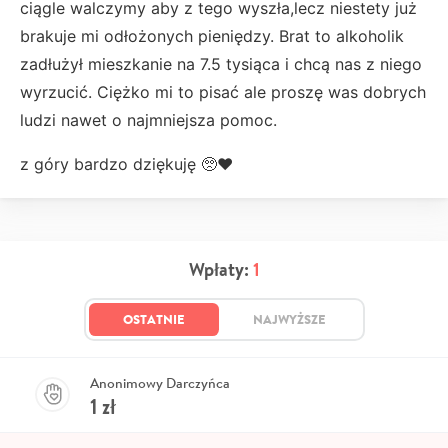
ciągle walczymy aby z tego wyszła,lecz niestety już
brakuje mi odłożonych pieniędzy. Brat to alkoholik
zadłużył mieszkanie na 7.5 tysiąca i chcą nas z niego
wyrzucić. Ciężko mi to pisać ale proszę was dobrych
ludzi nawet o najmniejsza pomoc.
z góry bardzo dziękuję 🥺❤️
Wpłaty:
1
OSTATNIE
NAJWYŻSZE
Anonimowy Darczyńca
1
zł