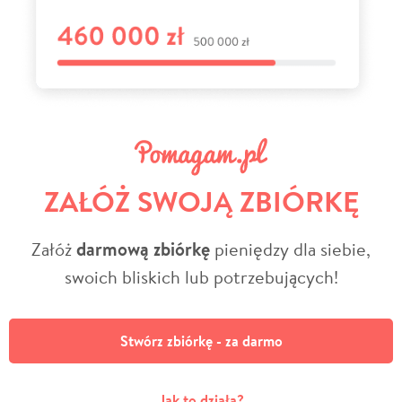
ZAŁÓŻ SWOJĄ ZBIÓRKĘ
Załóż
darmową zbiórkę
pieniędzy dla siebie,
swoich bliskich lub potrzebujących!
Stwórz zbiórkę - za darmo
Jak to działa?