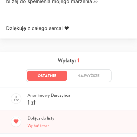
bliżej do spełnienia mojego marzenia 🙏
Dziękuję z całego serca! ❤️
Wpłaty:
1
OSTATNIE
NAJWYŻSZE
Anonimowy Darczyńca
1
zł
Dołącz do listy
Wpłać teraz