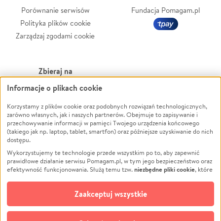
Porównanie serwisów
Fundacja Pomagam.pl
Polityka plików cookie
Zarządzaj zgodami cookie
Zbieraj na
Informacje o plikach cookie
Leczenie
LGBTQ+
Zwierzęta
Powódź
Korzystamy z plików cookie oraz podobnych rozwiązań technologicznych,
zarówno własnych, jak i naszych partnerów. Obejmuje to zapisywanie i
Pożar
Wichura
przechowywanie informacji w pamięci Twojego urządzenia końcowego
(takiego jak np. laptop, tablet, smartfon) oraz późniejsze uzyskiwanie do nich
Ukraina
NGO
dostępu.
Sport
Religia
Wykorzystujemy te technologie przede wszystkim po to, aby zapewnić
Pomoc Finansowa
Edukacja
prawidłowe działanie serwisu Pomagam.pl, w tym jego bezpieczeństwo oraz
niezbędne pliki cookie
efektywność funkcjonowania. Służą temu tzw.
, które
Projekty
Podróż
pozostają zawsze aktywne.
Dowiedz się więcej
Pogrzeb
Impreza
opcjonalnych plików cookie
Dodatkowo, używamy
oraz podobnych
Zaakceptuj wszystkie
Społeczność lokalna
Ochrona środowiska
technologii do celów analitycznych i retargetingowych. Możesz wyrazić
zgodę na ich stosowanie lub jej odmówić. W dowolnym momencie masz
Kultura
Biznes
możliwość zmiany swoich preferencji na stronie „Zarządzaj zgodami cookie”,