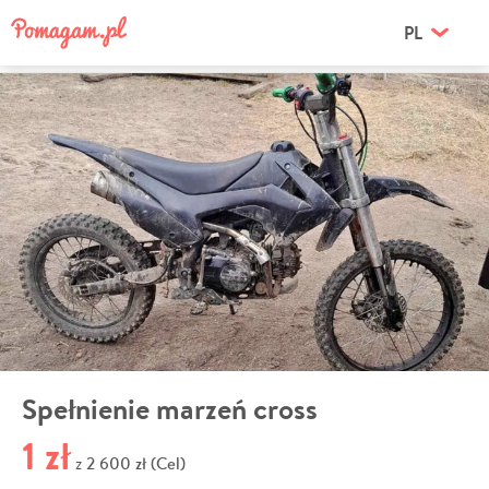
PL
Spełnienie marzeń cross
1 zł
2 600 zł (Cel)
z