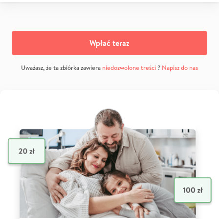
Wpłać teraz
Uważasz, że ta zbiórka zawiera
niedozwolone treści
?
Napisz do nas